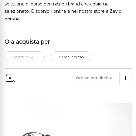
selezione di borse dei migliori brand che abbiamo
selezionato. Disponibili online e nel nostro store a Zevio,
Verona.
Ora acquista per
Colore:
NERO
Cancella tutto
Impo
la
direz
cresc