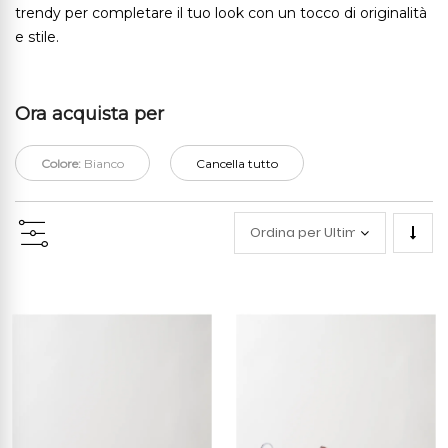
trendy per completare il tuo look con un tocco di originalità
e stile.
Ora acquista per
Colore:
Bianco
Cancella tutto
Impo
la
direz
cresc