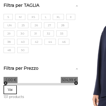
Filtra per TAGLIA
S
M
XS
L
XL
II
UN
25
26
27
28
29
30
31
32
33
38
40
42
44
46
48
50
Filtra per Prezzo
-1,00 €
504,99 €
Vai
131 products