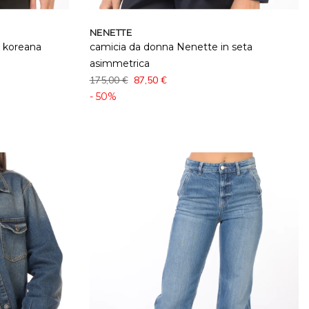
NENETTE
a koreana
camicia da donna Nenette in seta
asimmetrica
175,00 €
87,50 €
- 50%