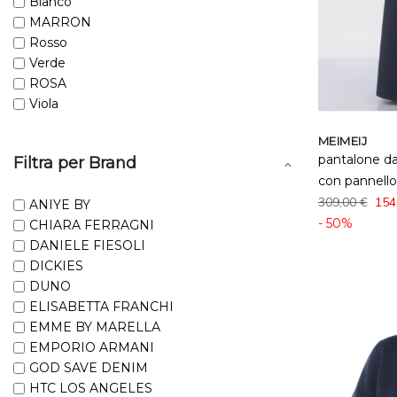
Bianco
MARRON
Rosso
Verde
ROSA
Viola
MEIMEIJ
pantalone d
Filtra per Brand
con pannello
309,00 €
154
ANIYE BY
- 50%
CHIARA FERRAGNI
DANIELE FIESOLI
DICKIES
DUNO
ELISABETTA FRANCHI
EMME BY MARELLA
EMPORIO ARMANI
GOD SAVE DENIM
HTC LOS ANGELES