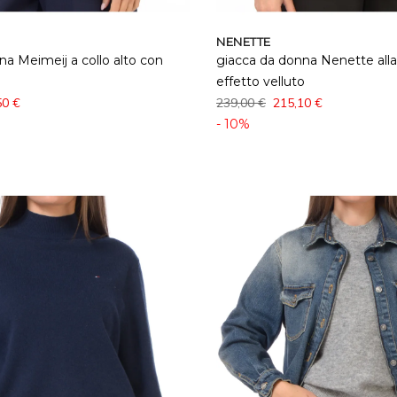
NENETTE
na Meimeij a collo alto con
giacca da donna Nenette all
effetto velluto
50 €
239,00 €
215,10 €
- 10%