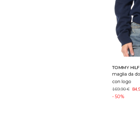
TOMMY HILF
maglia da d
con logo
169,90 €
84,
- 50%