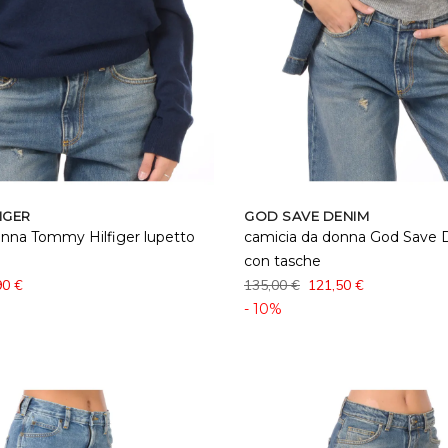
IGER
GOD SAVE DENIM
onna Tommy Hilfiger lupetto
camicia da donna God Save D
con tasche
90 €
135,00 €
121,50 €
- 10%