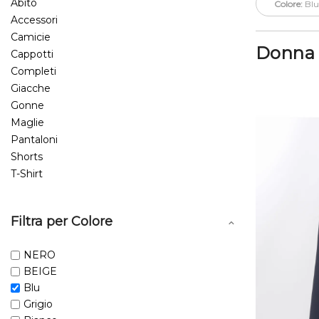
Abito
Colore:
Blu
Accessori
Camicie
Donna
Cappotti
Completi
Giacche
Gonne
Maglie
Pantaloni
Shorts
T-Shirt
Filtra per Colore
NERO
BEIGE
Blu
Grigio