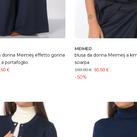
MEIMEIJ
a donna Meimeij effetto gonna
blusa da donna Meimeij a ki
 a portafoglio
sciarpa
,50 €
183,00 €
91,50 €
- 50%