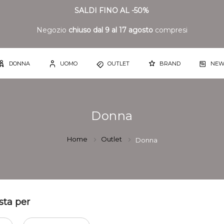
SALDI FINO AL -50%
Negozio
chiuso dal 9 al 17 agosto
compresi
DONNA
UOMO
OUTLET
BRAND
NEW
Donna
Home
Outlet
Donna
sta per