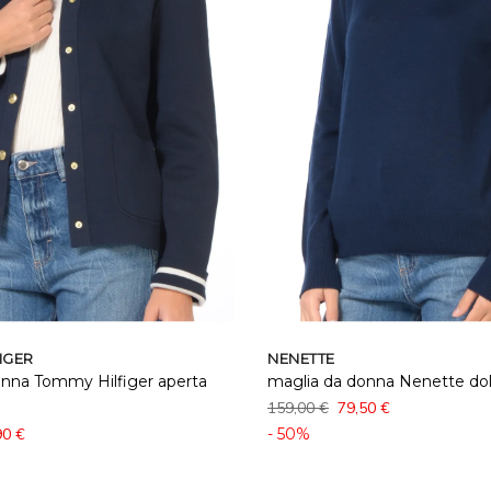
IGER
NENETTE
onna Tommy Hilfiger aperta
maglia da donna Nenette dolc
159,00 €
79,50 €
90 €
- 50%