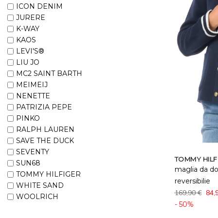
ICON DENIM
JURERE
K-WAY
KAOS
LEVI'S®
LIU JO
MC2 SAINT BARTH
MEIMEIJ
NENETTE
PATRIZIA PEPE
PINKO
RALPH LAUREN
SAVE THE DUCK
SEVENTY
TOMMY HILF
SUN68
maglia da d
TOMMY HILFIGER
reversibilie
WHITE SAND
169,90 €
84,
WOOLRICH
- 50%