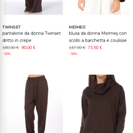
TWINSET
MEIMEIJ
pantalone da donna Twinset
blusa da donna Meimeij con
dritto in crepe
scollo a barchetta e coulisse
180,00 €
90,00 €
147,00 €
73,50 €
- 50%
- 50%