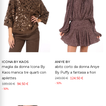
ICONA BY KAOS
ANIYE BY
maglia da donna Icona By
abito corto da donna Aniye
Kaos manica tre quarti con
By Puffy a fantasia a fiori
apilettes
249,00 €
124,50 €
- 50%
189,00 €
94,50 €
- 50%