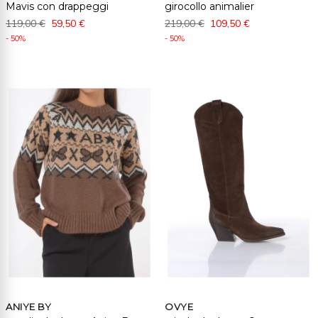
Mavis con drappeggi
girocollo animalier
119,00 €
59,50 €
219,00 €
109,50 €
- 50%
- 50%
ANIYE BY
OVYE