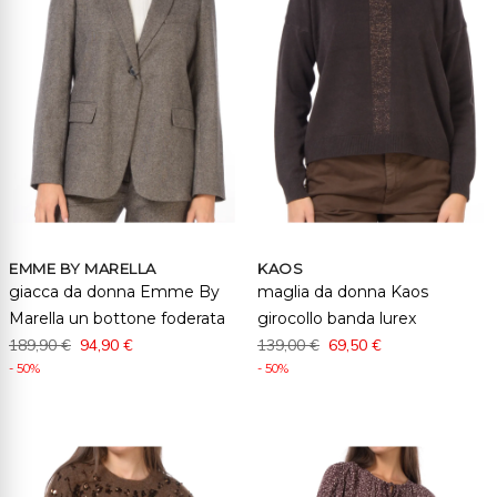
EMME BY MARELLA
KAOS
giacca da donna Emme By
maglia da donna Kaos
Marella un bottone foderata
girocollo banda lurex
189,90 €
94,90 €
139,00 €
69,50 €
- 50%
- 50%