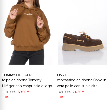
TOMMY HILFIGER
OVYE
felpa da donna Tommy
mocassino da donna Ovye in
Hilfiger con cappuccio e logo
vera pelle con suola alta
119,90 €
59,90 €
149,00 €
74,50 €
- 50%
- 50%