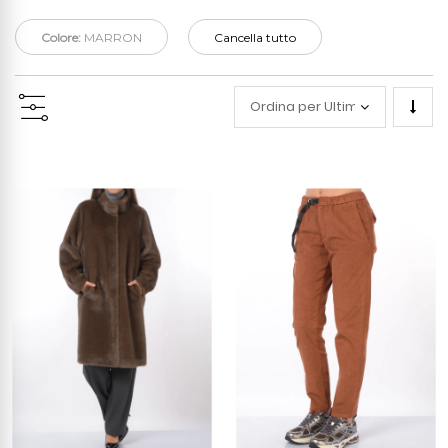
Colore:
MARRON
Cancella tutto
Impo
la
direz
cresc