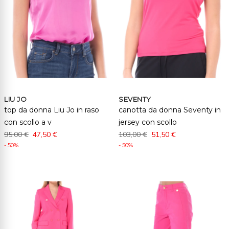
LIU JO
SEVENTY
top da donna Liu Jo in raso
canotta da donna Seventy in
con scollo a v
jersey con scollo
95,00 €
47,50 €
103,00 €
51,50 €
- 50%
- 50%