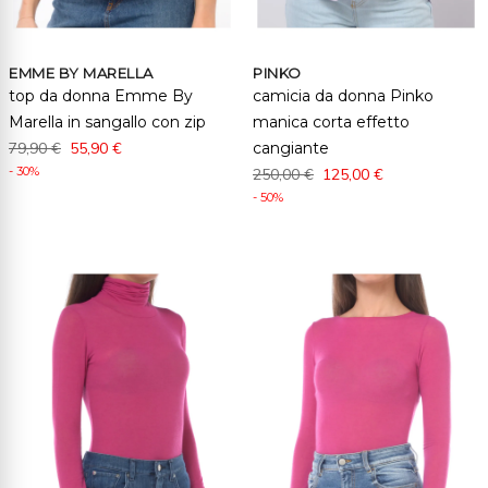
EMME BY MARELLA
PINKO
top da donna Emme By
camicia da donna Pinko
Marella in sangallo con zip
manica corta effetto
79,90 €
55,90 €
cangiante
- 30%
250,00 €
125,00 €
- 50%