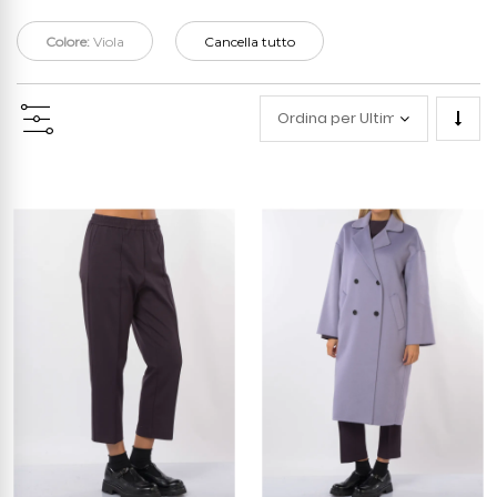
Colore:
Viola
Cancella tutto
Impo
la
direz
cresc