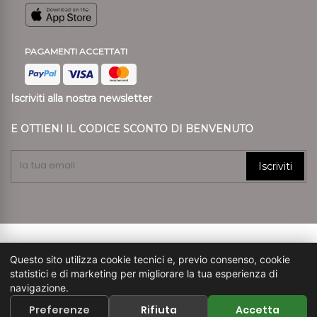
PAGAMENTI ACCETTATI
Iscriviti alla nostra newsletter
E OTTIENI IL CODICE SCONTO DI BENVENUTO
Iscriviti
© 2024 Ronca Style P.I. 01807890239 REA VR 197557
Questo sito utilizza cookie tecnici e, previo consenso, cookie
Capitale Sociale € 45.900
statistici e di marketing per migliorare la tua esperienza di
navigazione.
pec: amministrazione.ronca1862@legalmail.it
Preferenze
Rifiuta
Accetta