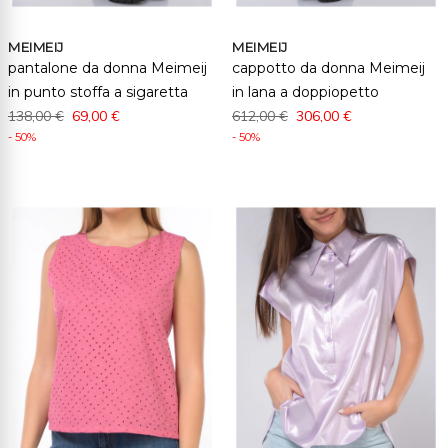
MEIMEIJ
MEIMEIJ
pantalone da donna Meimeij
cappotto da donna Meimeij
in punto stoffa a sigaretta
in lana a doppiopetto
138,00 €
69,00 €
612,00 €
306,00 €
- 50%
- 50%