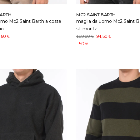
BARTH
MC2 SAINT BARTH
omo Mc2 Saint Barth a coste
maglia da uomo Mc2 Saint Ba
io
st. moritz
,50 €
189,00 €
94,50 €
- 50%