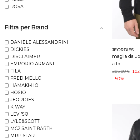
ROSA
Filtra per Brand
DANIELE ALESSANDRINI
DICKIES
JEORDIES
maglia da uo
DISCLAIMER
EMPORIO ARMANI
alto
FILA
205,00 €
102
FRED MELLO
- 50%
HAMAKI-HO
HOSIO
JEORDIES
K-WAY
LEVI'S®
LYLE&SCOTT
MC2 SAINT BARTH
MRP STAR