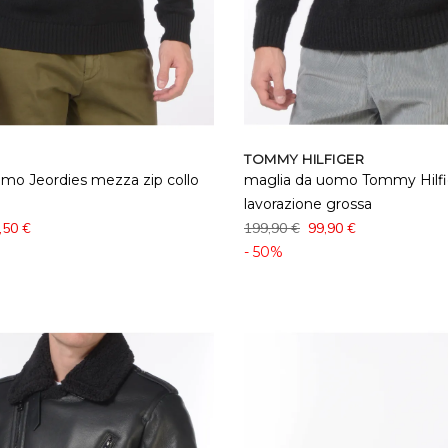
TOMMY HILFIGER
mo Jeordies mezza zip collo
maglia da uomo Tommy Hilfig
lavorazione grossa
,50 €
199,90 €
99,90 €
- 50%