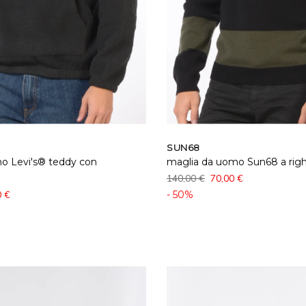
SUN68
o Levi's® teddy con
maglia da uomo Sun68 a rig
140,00 €
70,00 €
0 €
- 50%