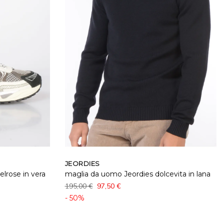
JEORDIES
lrose in vera
maglia da uomo Jeordies dolcevita in lana
195,00 €
97,50 €
- 50%