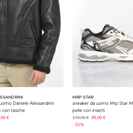
ESSANDRINI
MRP STAR
uomo Daniele Alessandrini
sneaker da uomo Mrp Star Me
 con tasche
pelle con inserti
,00 €
170,00 €
85,00 €
- 50%