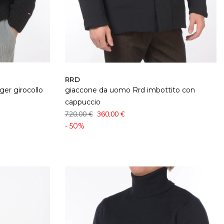
RRD
er girocollo
giaccone da uomo Rrd imbottito con
cappuccio
720,00 €
360,00 €
- 50%