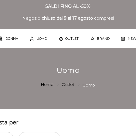
SALDI FINO AL -50%
Negozio
chiuso dal 9 al 17 agosto
compresi
DONNA
UOMO
OUTLET
BRAND
NEW
Uomo
Home
Outlet
Uomo
sta per