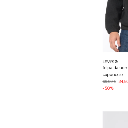
LEVI'S®
felpa da uom
cappuccio
69,00 €
34,5
- 50%