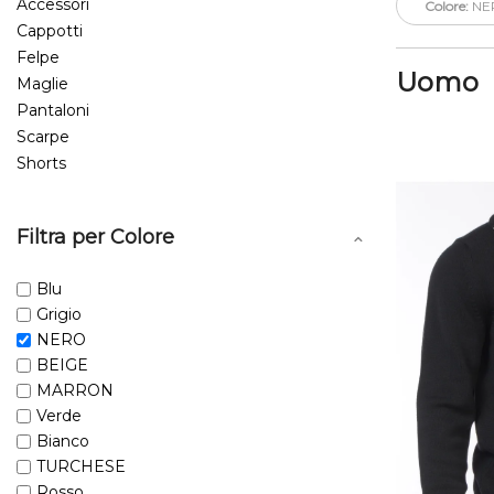
Accessori
Colore:
NE
Cappotti
Felpe
Uomo
Maglie
Pantaloni
Scarpe
Shorts
Filtra per Colore
Blu
Grigio
NERO
BEIGE
MARRON
Verde
Bianco
TURCHESE
Rosso