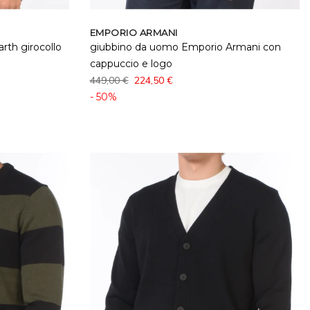
EMPORIO ARMANI
rth girocollo
giubbino da uomo Emporio Armani con
cappuccio e logo
449,00 €
224,50 €
- 50%