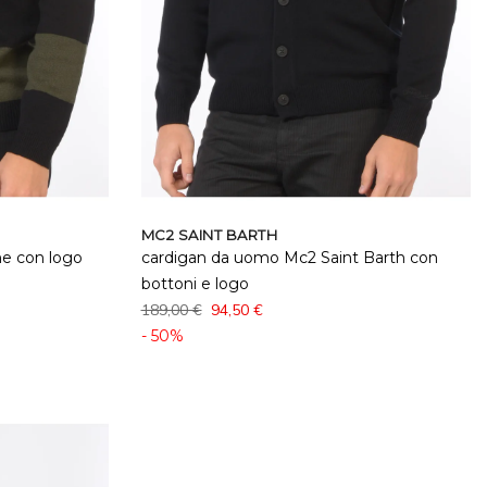
MC2 SAINT BARTH
he con logo
cardigan da uomo Mc2 Saint Barth con
bottoni e logo
189,00 €
94,50 €
- 50%