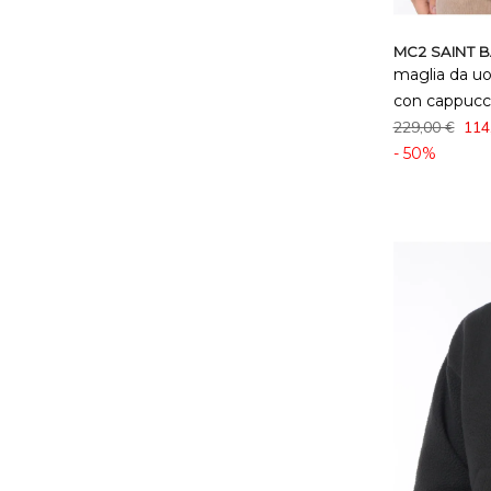
MC2 SAINT 
maglia da u
con cappucc
229,00 €
114
- 50%