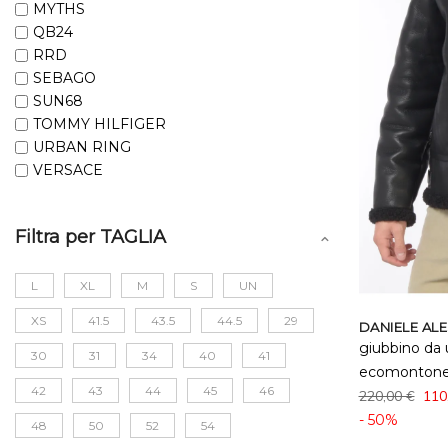
MYTHS
QB24
RRD
SEBAGO
SUN68
TOMMY HILFIGER
URBAN RING
VERSACE
Filtra per TAGLIA
L
XL
M
S
UN
XS
41.5
43.5
44.5
29
DANIELE AL
giubbino da 
30
31
34
40
41
ecomontone
42
43
44
45
46
220,00 €
110
- 50%
48
50
52
54