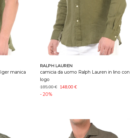
RALPH LAUREN
iger manica
camicia da uomo Ralph Lauren in lino con
logo
185,00 €
148,00 €
- 20%