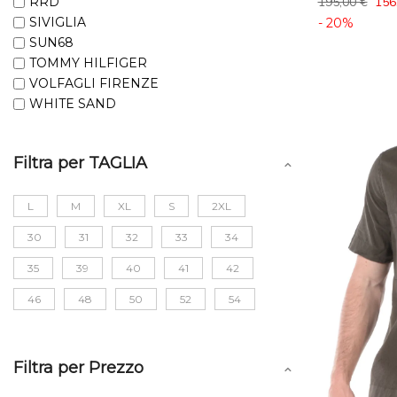
RRD
195,00 €
156
SIVIGLIA
- 20%
SUN68
TOMMY HILFIGER
VOLFAGLI FIRENZE
WHITE SAND
Filtra per TAGLIA
L
M
XL
S
2XL
30
31
32
33
34
35
39
40
41
42
46
48
50
52
54
Filtra per Prezzo