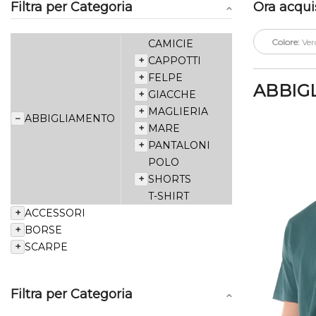
Filtra per Categoria
Ora acqui
Colore:
Ver
CAMICIE
+
CAPPOTTI
+
FELPE
ABBIG
+
GIACCHE
+
MAGLIERIA
−
ABBIGLIAMENTO
+
MARE
+
PANTALONI
POLO
+
SHORTS
T-SHIRT
+
ACCESSORI
+
BORSE
+
SCARPE
Filtra per Categoria