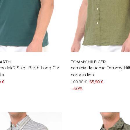
BARTH
TOMMY HILFIGER
omo Mc2 Saint Barth Long Car
camicia da uomo Tommy Hilf
ta
corta in lino
0 €
109,90 €
65,90 €
- 40%