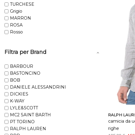
TURCHESE
Grigio
MARRON
ROSA
Rosso
Filtra per Brand
BARBOUR
BASTONCINO
BOB
DANIELE ALESSANDRINI
DICKIES
K-WAY
LYLE&SCOTT
MC2 SAINT BARTH
RALPH LAUR
camicia da u
PT TORINO
righe
RALPH LAUREN