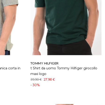
TOMMY HILFIGER
ica corta in
t Shirt da uomo Tommy Hilfiger girocollo
maxi logo
39,90 €
27,90 €
- 30%