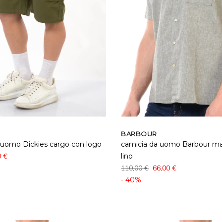
BARBOUR
uomo Dickies cargo con logo
camicia da uomo Barbour man
0 €
lino
110,00 €
66,00 €
- 40%