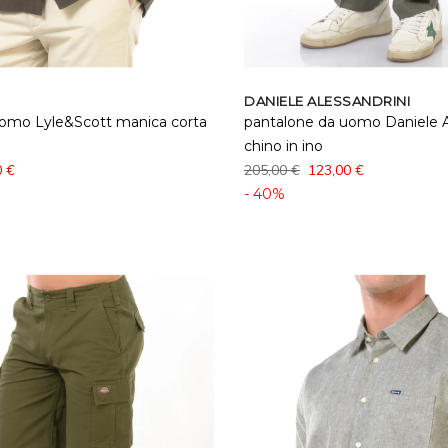
DANIELE ALESSANDRINI
uomo Lyle&Scott manica corta
pantalone da uomo Daniele A
chino in ino
0 €
205,00 €
123,00 €
- 40%