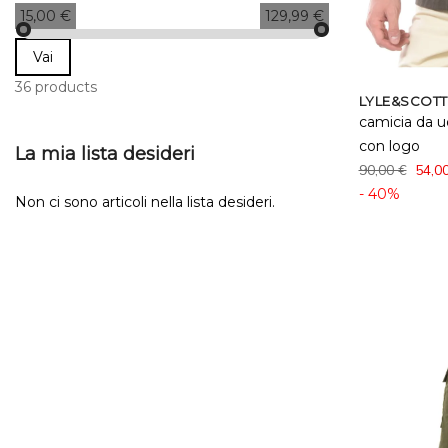
15,00 €
129,99 €
Vai
36 products
LYLE&SCOTT
camicia da 
con logo
La mia lista desideri
90,00 €
54,0
- 40%
Non ci sono articoli nella lista desideri.