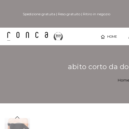
Spedizione gratuita
|
Reso gratuito
|
Ritiro in negozio
HOME
abito corto da d
Hom
Vai
Vai
alla
all'inizio
fine
della