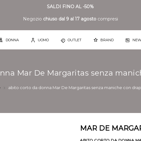
SALDI FINO AL -50%
Negozio
chiuso dal 9 al 17 agosto
compresi
DONNA
UOMO
OUTLET
BRAND
NEW
onna Mar De Margaritas senza mani
e
abito corto da donna Mar De Margaritas senza maniche con dra
MAR DE MARGAR
ABITO CORTO DA DONNA MA