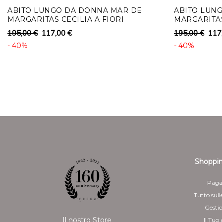
ABITO LUNGO DA DONNA MAR DE
ABITO LUN
MARGARITAS CECILIA A FIORI
MARGARITA
195,00 €
117,00 €
195,00 €
117
- 40%
- 40%
Shoppin
Paga
Tutto sull
Gesti
Il nostro Store
Il Tuo