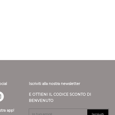
saranno effettuati utilizzando lo stesso mezzo di
 MAR DE
ABITO CORTO DA DONNA MAR DE
EGGI E
MARGARITAS ASTRID A FIORI
nsazione iniziale, salvo che il cliente non richieda il
210,00 €
105,00 €
 di pagamento. In tale caso saranno a carico del cliente
i derivanti dal diverso mezzo di pagamento scelto. Il
- 50%
so fino al ricevimento dei beni oppure fino allíavvenuta
 cliente di aver rispedito i beni.
arsi tramite bonifico bancario il Cliente deve indicare anche
cessarie per restituire le somme corrisposte
ile solo della diminuzione del valore dei beni risultante da una
ella necessaria per stabilire la natura, le caratteristiche e il
ocial
Iscriviti alla nostra newsletter
E OTTIENI IL CODICE SCONTO DI
BENVENUTO
stra app!
Iscriviti