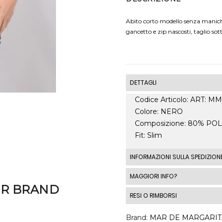
Abito corto modello senza maniche 
gancetto e zip nascosti, taglio sot
DETTAGLI
Codice Articolo: ART:
Colore: NERO
Composizione: 80% PO
Fit: Slim
INFORMAZIONI SULLA SPEDIZION
Le spedizioni standard I
MAGGIORI INFO?
spedizione standard costa
ER BRAND
RESI O RIMBORSI
costi di spedizione al di fu
automaticamente in base a
DIRITTO DI RECESSO 1 - 
Brand
MAR DE MARGARIT
momento del checkout.