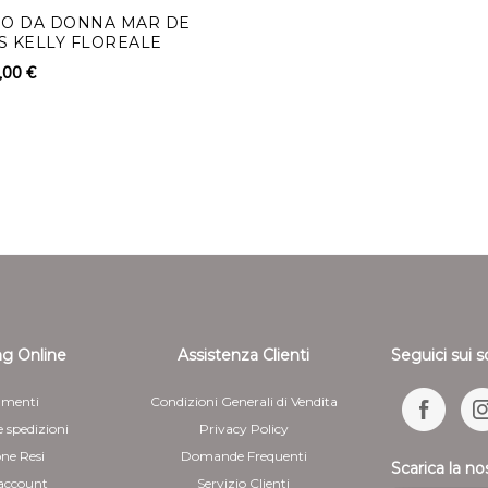
recedere. Detti rimborsi 
GO DA DONNA MAR DE
ABITO LUNGO DA DONNA
S KELLY FLOREALE
MARGARITAS CON DRAPP
pagamento usato per la tra
ARRICCIATURA
,00 €
235,00 €
117,50 €
rimborso su diverso mezzo
eventuali costi aggiuntiv
- 50%
rimborso può essere sospe
dimostrazione da parte del
Per il rimborso da effettu
le coordinate bancarie ne
5 - Il cliente è responsab
manipolazione diversa da qu
funzionamento dei beni
g Online
Assistenza Clienti
Seguici sui s
menti
Condizioni Generali di Vendita
e spedizioni
Privacy Policy
one Resi
Domande Frequenti
Scarica la no
 account
Servizio Clienti