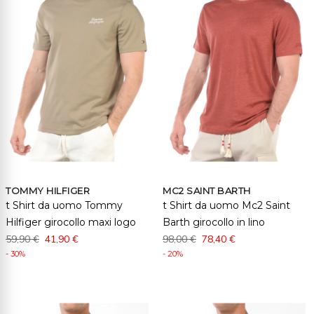
TOMMY HILFIGER
MC2 SAINT BARTH
t Shirt da uomo Tommy
t Shirt da uomo Mc2 Saint
Hilfiger girocollo maxi logo
Barth girocollo in lino
59,90 €
41,90 €
98,00 €
78,40 €
- 30%
- 20%