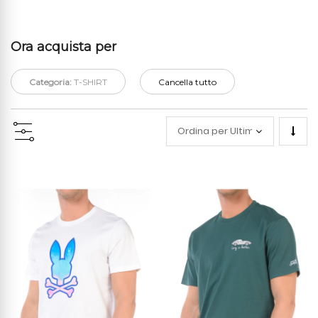
Ora acquista per
Categoria:
T-SHIRT
Cancella tutto
Impo
la
direz
cresc