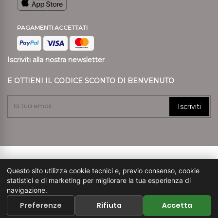
PAGAMENTI ACCETTATI
Iscriviti alla nostra newsletter
E OTTIENI IL CODICE SCONTO DI BENVENUTO
Iscriviti
© 2024 Ronca Style P.I. 01807890239 REA VR 197557
Questo sito utilizza cookie tecnici e, previo consenso, cookie
Capitale Sociale € 45.900
statistici e di marketing per migliorare la tua esperienza di
navigazione.
pec: amministrazione.ronca1862@legalmail.it
Preferenze
Rifiuta
Accetta