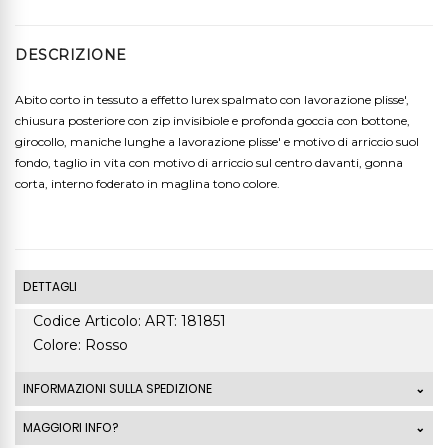
DESCRIZIONE
Abito corto in tessuto a effetto lurex spalmato con lavorazione plisse',
chiusura posteriore con zip invisibiole e profonda goccia con bottone,
girocollo, maniche lunghe a lavorazione plisse' e motivo di arriccio suol
fondo, taglio in vita con motivo di arriccio sul centro davanti, gonna
corta, interno foderato in maglina tono colore.
DETTAGLI
Codice Articolo: ART: 181851
Colore: Rosso
INFORMAZIONI SULLA SPEDIZIONE
Le spedizioni standard Italia di ordini che superano
MAGGIORI INFO?
99,00 Euro sono GRATUITE. La spedizione standard