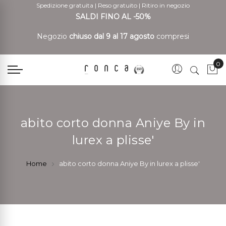
Spedizione gratuita
|
Reso gratuito
|
Ritiro in negozio
SALDI FINO AL -50%
Negozio
chiuso dal 9 al 17 agosto
compresi
0
Car
abito corto donna Aniye By in
lurex a plisse'
Home
abito corto donna Aniye By in lurex a plisse'
Vai
Vai