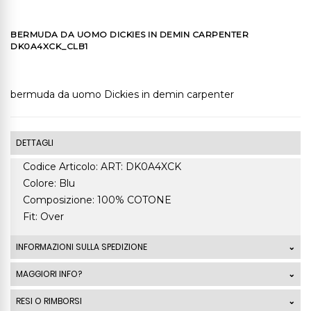
BERMUDA DA UOMO DICKIES IN DEMIN CARPENTER
DK0A4XCK_CLB1
bermuda da uomo Dickies in demin carpenter
DETTAGLI
Codice Articolo: ART: DK0A4XCK
Colore: Blu
Composizione: 100% COTONE
Fit: Over
INFORMAZIONI SULLA SPEDIZIONE
Le spedizioni standard Italia di ordini che superano
MAGGIORI INFO?
99,00 Euro sono GRATUITE. La spedizione standard
RESI O RIMBORSI
costa 7,50 Euro mentre la spedizione express costa