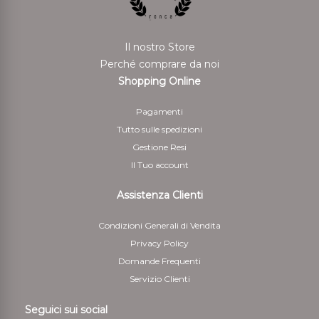
rispedito i beni.
Per il rimborso da effettuarsi tramite bonifico bancario
Il nostro Store
il Cliente deve indicare anche le coordinate bancarie
Perché comprare da noi
necessarie per restituire le somme corrisposte
Shopping Online
5 - Il cliente è responsabile solo della diminuzione del
Pagamenti
valore dei beni risultante da una manipolazione diversa
Tutto sulle spedizioni
da quella necessaria per stabilire la natura, le
Gestione Resi
caratteristiche e il funzionamento dei beni
Il Tuo account
Assistenza Clienti
Condizioni Generali di Vendita
Privacy Policy
Domande Frequenti
Servizio Clienti
Seguici sui social