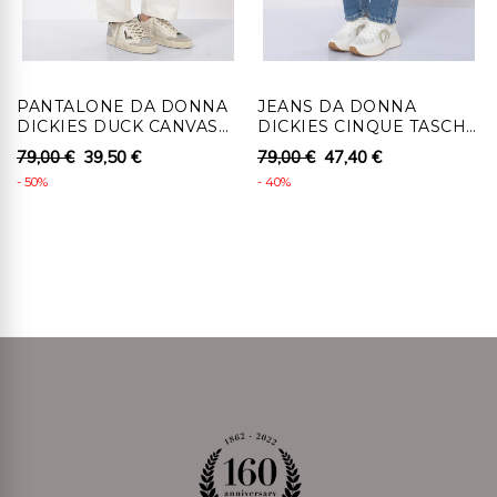
srl , senza indebito ritardo, entro 14 giorni lavorativi
dall'autorizzazione al recesso.
4 - Al cliente che recede, per i prodotti coperti da
PANTALONE DA DONNA
JEANS DA DONNA
diritto di recesso, saranno rimborsati i pagamenti
DICKIES DUCK CANVAS
DICKIES CINQUE TASCHE
effettuati, comprensivi dei costi di consegna (ad
CON BOTTONI
LAVAGGIO MEDIO
79,00 €
39,50 €
79,00 €
47,40 €
eccezione dei costi supplementari derivanti dalla
- 50%
- 40%
eventuale scelta di un tipo di consegna diverso dal tipo
meno costoso di consegna standard offerta), senza
indebito ritardo e in ogni caso non oltre 14 giorni da
quando Ronca 1862 srl riceve la decisione di recedere.
Detti rimborsi saranno effettuati utilizzando lo stesso
mezzo di pagamento usato per la transazione iniziale,
salvo che il cliente non richieda il rimborso su diverso
mezzo di pagamento. In tale caso saranno a carico del
cliente eventuali costi aggiuntivi derivanti dal diverso
mezzo di pagamento scelto. Il rimborso può essere
sospeso fino al ricevimento dei beni oppure fino
allíavvenuta dimostrazione da parte del cliente di aver