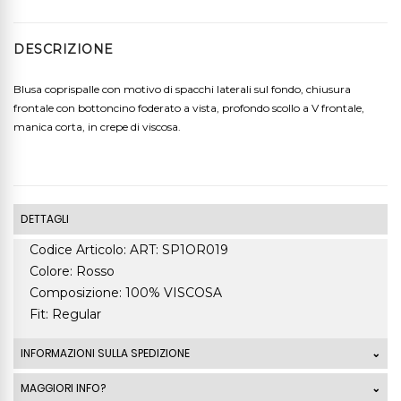
DESCRIZIONE
Blusa coprispalle con motivo di spacchi laterali sul fondo, chiusura
frontale con bottoncino foderato a vista, profondo scollo a V frontale,
manica corta, in crepe di viscosa.
DETTAGLI
Codice Articolo: ART: SP1OR019
Colore: Rosso
Composizione: 100% VISCOSA
Fit: Regular
INFORMAZIONI SULLA SPEDIZIONE
Le spedizioni standard Italia di ordini che superano
MAGGIORI INFO?