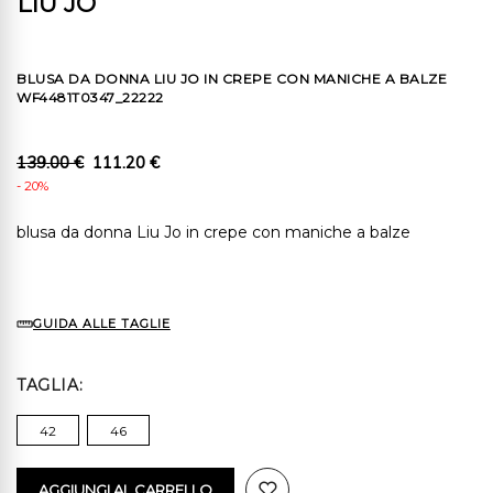
LIU JO
BLUSA DA DONNA LIU JO IN CREPE CON MANICHE A BALZE
WF4481T0347_22222
139.00 €
111.20 €
- 20%
blusa da donna Liu Jo in crepe con maniche a balze
GUIDA ALLE TAGLIE
TAGLIA
42
46
AGGIUNGI AL CARRELLO