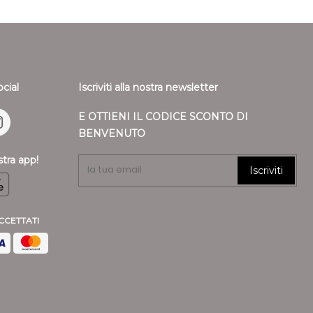
ribili alla propria attività professionale, ovvero non effettua
modulo d'ordine a Ronca 1862 srl un riferimento di Partita
 dal contratto di acquisto per qualsiasi motivo entro 14
lla merce.
ocial
Iscriviti alla nostra newsletter
tto, è sufficiente che il Cliente invii una dichiarazione
il, della intenzione di avvalersi del diritto di recesso. Ronca
E OTTIENI IL CODICE SCONTO DI
te via mail un modulo cartaceo che dovrà essere stampato e
BENVENUTO
aver letto
l'informativa sulla privacy
i autorizzazione che dovrà essere attaccato all'esterno
à collocato fisicamente il prodotto e fatto pervenire a Ronca
stra app!
Iscriviti
itardo, entro 14 giorni lavorativi dall'autorizzazione al
per i prodotti coperti da diritto di recesso, saranno
CCETTATI
fettuati, comprensivi dei costi di consegna (ad eccezione
erivanti dalla eventuale scelta di un tipo di consegna
toso di consegna standard offerta), senza indebito ritardo e
giorni da quando Ronca 1862 srl riceve la decisione di
saranno effettuati utilizzando lo stesso mezzo di