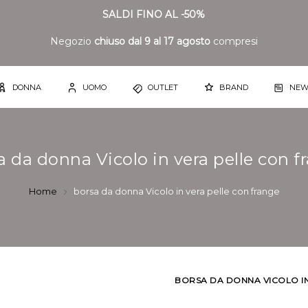
SALDI FINO AL -50%
Negozio
chiuso dal 9 al 17 agosto
compresi
DONNA
UOMO
OUTLET
BRAND
NEW
a da donna Vicolo in vera pelle con f
Home
borsa da donna Vicolo in vera pelle con frange
BORSA DA DONNA VICOLO I