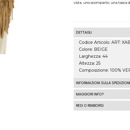
vista, uno scomparto, una tasca di 
DETTAGLI
Codice Articolo: ART: X
Colore: BEIGE
Larghezza: 44
Altezza: 25
Composizione: 100% V
INFORMAZIONI SULLA SPEDIZION
Le spedizioni standard I
MAGGIORI INFO?
spedizione standard costa
RESI O RIMBORSI
costi di spedizione al di fu
automaticamente in base a
DIRITTO DI RECESSO 1 - 
momento del checkout.
2014, n. 21 per tutti i pro
condizioni di vendita .
Ronca 1862 srl, se il Cli