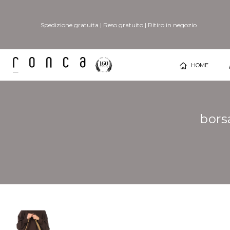
Spedizione gratuita
|
Reso gratuito
|
Ritiro in negozio
HOME
bors
Vai
Vai
alla
all'inizio
fine
della