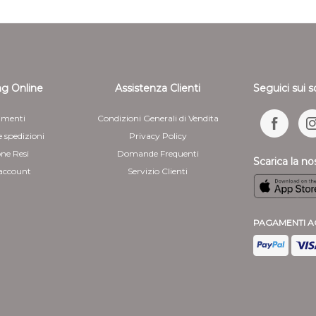
la merce per scopi non rife
l'acquisto indicando nel 
IVA), è possibile recedere
giorni dal ricevimento de
g Online
Assistenza Clienti
Seguici sui s
3. Per esercitare tale diri
esplicita, anche tramite ma
menti
Condizioni Generali di Vendita
1862 srl invierà al clien
Proseguendo dichiaro di 
e spedizioni
Privacy Policy
che contiene un numero d
one Resi
Domande Frequenti
dell'involucro in cui verr
Scarica la no
 account
Servizio Clienti
1862 srl , senza indebito r
recesso.
4 - Al cliente che recede, 
PAGAMENTI A
rimborsati i pagamenti ef
dei costi supplementari d
diverso dal tipo meno cos
in ogni caso non oltre 14 
recedere. Detti rimborsi 