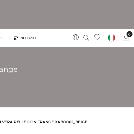
0
S
NEGOZIO
Car
range
N VERA PELLE CON FRANGE XAB0062_BEIGE