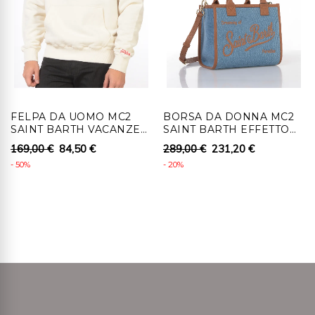
un numero di autorizzazione che dovrà essere
attaccato all'esterno dell'involucro in cui verrà collocato
fisicamente il prodotto e fatto pervenire a Ronca 1862
srl , senza indebito ritardo, entro 14 giorni lavorativi
dall'autorizzazione al recesso.
4 - Al cliente che recede, per i prodotti coperti da
FELPA DA UOMO MC2
BORSA DA DONNA MC2
diritto di recesso, saranno rimborsati i pagamenti
SAINT BARTH VACANZE
SAINT BARTH EFFETTO
effettuati, comprensivi dei costi di consegna (ad
DI NATALE
DENIM CON DETTAGLI IN
169,00 €
84,50 €
289,00 €
231,20 €
VERA PELLE
eccezione dei costi supplementari derivanti dalla
- 50%
- 20%
eventuale scelta di un tipo di consegna diverso dal tipo
meno costoso di consegna standard offerta), senza
indebito ritardo e in ogni caso non oltre 14 giorni da
quando Ronca 1862 srl riceve la decisione di recedere.
Detti rimborsi saranno effettuati utilizzando lo stesso
mezzo di pagamento usato per la transazione iniziale,
salvo che il cliente non richieda il rimborso su diverso
mezzo di pagamento. In tale caso saranno a carico del
cliente eventuali costi aggiuntivi derivanti dal diverso