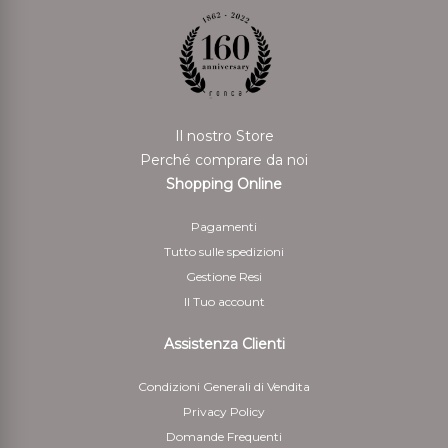
mezzo di pagamento scelto. Il rimborso può essere
sospeso fino al ricevimento dei beni oppure fino
allíavvenuta dimostrazione da parte del cliente di aver
rispedito i beni.
Per il rimborso da effettuarsi tramite bonifico bancario
Il nostro Store
il Cliente deve indicare anche le coordinate bancarie
Perché comprare da noi
necessarie per restituire le somme corrisposte
Shopping Online
5 - Il cliente è responsabile solo della diminuzione del
Pagamenti
valore dei beni risultante da una manipolazione diversa
Tutto sulle spedizioni
da quella necessaria per stabilire la natura, le
Gestione Resi
caratteristiche e il funzionamento dei beni
Il Tuo account
Assistenza Clienti
Condizioni Generali di Vendita
Privacy Policy
Domande Frequenti