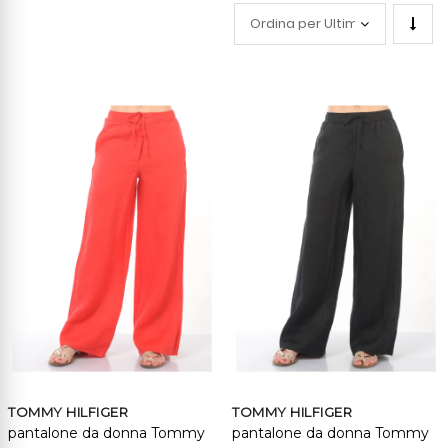
Impo
la
direz
cresc
TOMMY HILFIGER
TOMMY HILFIGER
pantalone da donna Tommy
pantalone da donna Tommy