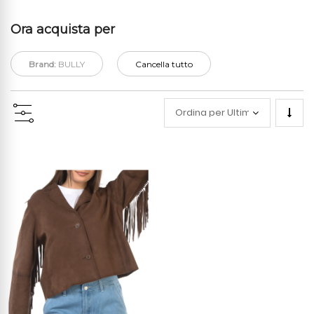
Ora acquista per
Brand:
BULLY
Cancella tutto
Impo
la
direz
cresc