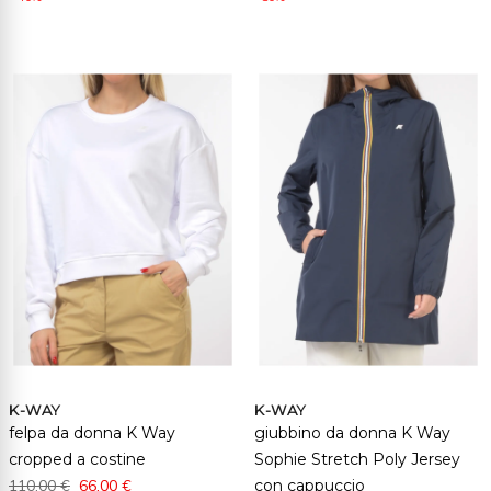
K-WAY
K-WAY
felpa da donna K Way
giubbino da donna K Way
cropped a costine
Sophie Stretch Poly Jersey
110,00 €
66,00 €
con cappuccio