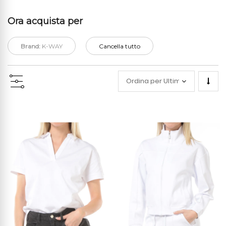
Ora acquista per
Brand:
K-WAY
Cancella tutto
Impo
la
direz
cresc