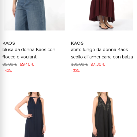
KAOS
KAOS
blusa da donna Kaos con
abito lungo da donna Kaos
fiocco e voulant
scollo all'americana con balza
99,00 €
59,40 €
139,00 €
97,30 €
- 40%
- 30%