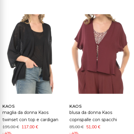
KAOS
KAOS
maglia da donna Kaos
blusa da donna Kaos
twinset con top e cardigan
coprispalle con spacchi
195,00 €
117,00 €
85,00 €
51,00 €
- 40%
- 40%