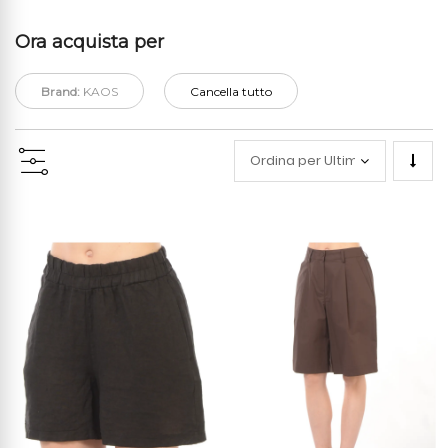
Ora acquista per
Brand:
KAOS
Cancella tutto
Impo
la
direz
cresc