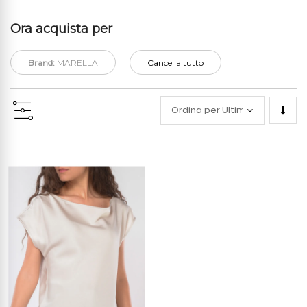
Ora acquista per
Brand:
MARELLA
Cancella tutto
Impo
la
direz
cresc