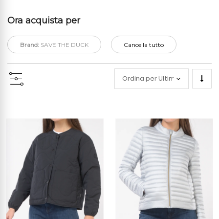
Ora acquista per
Brand:
SAVE THE DUCK
Cancella tutto
Impo
la
direz
cresc