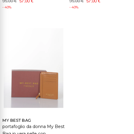
95,00 €
57,00 €
95,00 €
57,00 €
- 40%
- 40%
MY BEST BAG
portafoglio da donna My Best
Bag in vera pelle con