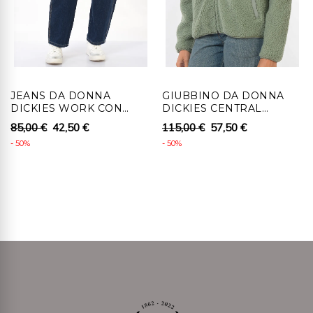
un numero di autorizzazione che dovrà essere
attaccato all'esterno dell'involucro in cui verrà collocato
fisicamente il prodotto e fatto pervenire a Ronca 1862
srl , senza indebito ritardo, entro 14 giorni lavorativi
dall'autorizzazione al recesso.
JEANS DA DONNA
GIUBBINO DA DONNA
4 - Al cliente che recede, per i prodotti coperti da
DICKIES WORK CON
DICKIES CENTRAL
diritto di recesso, saranno rimborsati i pagamenti
LOOSE FIT
SHERPA BOMBER CON
85,00 €
42,50 €
115,00 €
57,50 €
effettuati, comprensivi dei costi di consegna (ad
TASCHE
- 50%
- 50%
eccezione dei costi supplementari derivanti dalla
eventuale scelta di un tipo di consegna diverso dal tipo
meno costoso di consegna standard offerta), senza
indebito ritardo e in ogni caso non oltre 14 giorni da
quando Ronca 1862 srl riceve la decisione di recedere.
Detti rimborsi saranno effettuati utilizzando lo stesso
mezzo di pagamento usato per la transazione iniziale,
salvo che il cliente non richieda il rimborso su diverso
mezzo di pagamento. In tale caso saranno a carico del
cliente eventuali costi aggiuntivi derivanti dal diverso