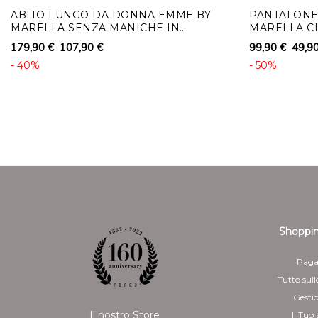
ABITO LUNGO DA DONNA EMME BY
PANTALONE
MARELLA SENZA MANICHE IN
MARELLA C
TESSUTO FLUIDO
SIMILPELLE
179,90 €
107,90 €
99,90 €
49,9
- 40%
- 50%
Shoppin
Paga
Tutto sull
Gesti
Il nostro Store
Il Tuo