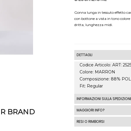
Gonna lunga in tessuto effetto cam
con bottone a vista in tono colore e
dritta, lunghezza midi.
DETTAGLI
Codice Articolo: ART: 25
Colore: MARRON
Composizione: 88% PO
Fit: Regular
INFORMAZIONI SULLA SPEDIZION
Le spedizioni standard I
MAGGIORI INFO?
ER BRAND
spedizione standard costa
RESI O RIMBORSI
costi di spedizione al di fu
automaticamente in base a