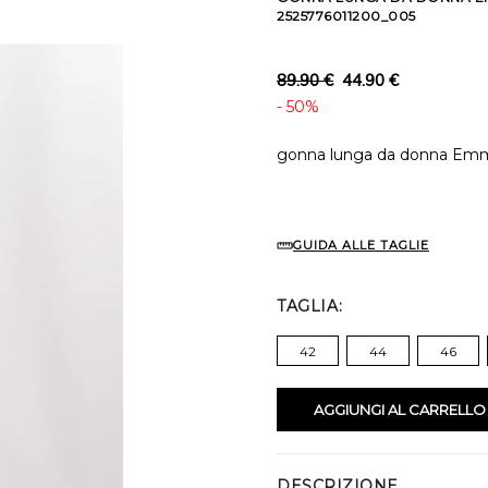
2525776011200_005
89.90 €
44.90 €
- 50%
gonna lunga da donna Emme
GUIDA ALLE TAGLIE
TAGLIA
42
44
46
AGGIUNGI AL CARRELLO
DESCRIZIONE