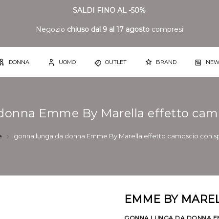
SALDI FINO AL -50%
Negozio
chiuso dal 9 al 17 agosto
compresi
DONNA
UOMO
OUTLET
BRAND
NEW
donna Emme By Marella effetto cam
e
gonna lunga da donna Emme By Marella effetto camoscio con 
EMME BY MARE
GONNA LUNGA DA DONNA E