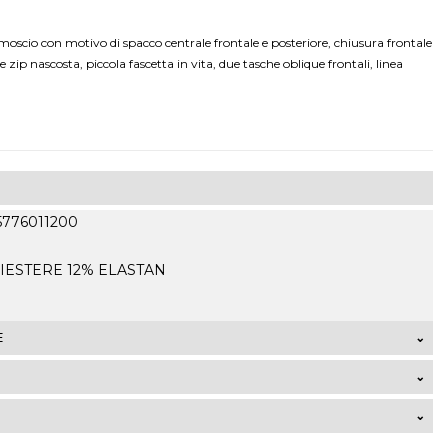
oscio con motivo di spacco centrale frontale e posteriore, chiusura frontale
 zip nascosta, piccola fascetta in vita, due tasche oblique frontali, linea
25776011200
LIESTERE 12% ELASTAN
E
talia di ordini che superano 99,00 Euro sono GRATUITE. La
 7,50 Euro mentre la spedizione express costa 9,50 Euro. I
ori dal territorio italiano verranno calcolati
lla zona di residenza ed al volume dell’ordine al