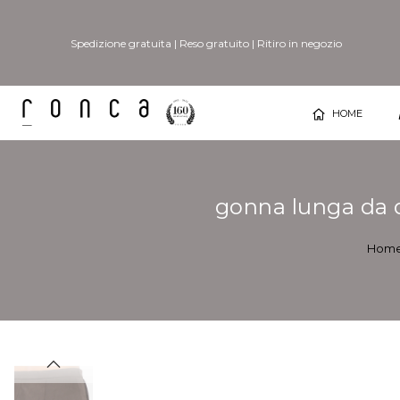
Spedizione gratuita
|
Reso gratuito
|
Ritiro in negozio
HOME
gonna lunga da 
Hom
Vai
Vai
alla
all'inizio
fine
della