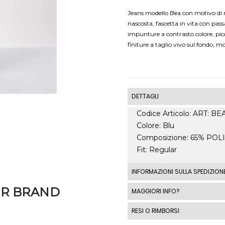
Jeans modello Bea con motivo di ro
nascosta, fascetta in vita con pass
impunture a contrasto colore, picc
finiture a taglio vivo sul fondo, m
DETTAGLI
Codice Articolo: ART: BE
Colore: Blu
Composizione: 65% PO
Fit: Regular
INFORMAZIONI SULLA SPEDIZION
Le spedizioni standard I
ER BRAND
MAGGIORI INFO?
spedizione standard costa
RESI O RIMBORSI
costi di spedizione al di fu
automaticamente in base a