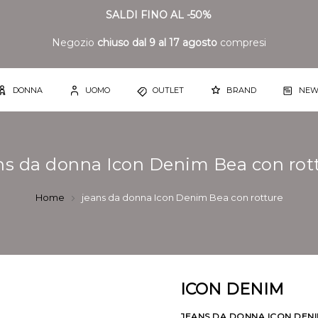
SALDI FINO AL -50%
Negozio
chiuso dal 9 al 17 agosto
compresi
DONNA
UOMO
OUTLET
BRAND
NEW
ns da donna Icon Denim Bea con rot
Home
jeans da donna Icon Denim Bea con rotture
ICON DENIM
JEANS DA DONNA ICON DENI