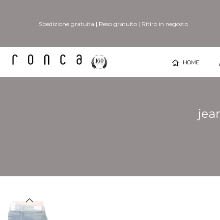
Spedizione gratuita
|
Reso gratuito
|
Ritiro in negozio
HOME
jea
Vai
Vai
alla
all'inizio
fine
della