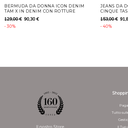
BERMUDA DA DONNA ICON DENIM
JEANS DA D
TAM X IN DENIM CON ROTTURE
CINQUE TA
129,00 €
90,30 €
153,00 €
91,
- 30%
- 40%
Shoppin
Paga
Tutto sull
Gesti
Il nostro Store
Il Tuo