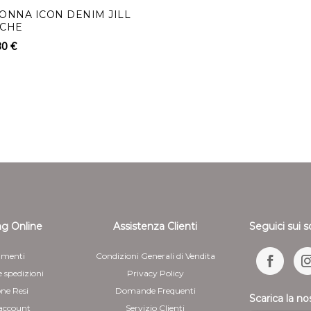
in ogni caso non oltre 14 
ONNA ICON DENIM JILL
GILET DA DONNA ICON D
SCHE
OVER
recedere. Detti rimborsi 
80 €
185,00 €
111,00 €
pagamento usato per la tra
rimborso su diverso mezzo
- 40%
eventuali costi aggiuntiv
rimborso può essere sospe
dimostrazione da parte del
Per il rimborso da effettu
le coordinate bancarie ne
5 - Il cliente è responsab
manipolazione diversa da qu
funzionamento dei beni
g Online
Assistenza Clienti
Seguici sui s
menti
Condizioni Generali di Vendita
e spedizioni
Privacy Policy
one Resi
Domande Frequenti
Scarica la no
 account
Servizio Clienti