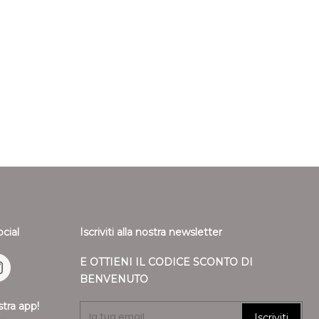
giorni da quando Ronca 1862 srl riceve la decisione di
ENIM INES
JEANS DA DONNA ICON DENIM
CINQUE TASCHE STONE WASHED
saranno effettuati utilizzando lo stesso mezzo di
155,00 €
77,50 €
nsazione iniziale, salvo che il cliente non richieda il
 di pagamento. In tale caso saranno a carico del cliente
- 50%
i derivanti dal diverso mezzo di pagamento scelto. Il
so fino al ricevimento dei beni oppure fino allíavvenuta
 cliente di aver rispedito i beni.
arsi tramite bonifico bancario il Cliente deve indicare anche
cessarie per restituire le somme corrisposte
ile solo della diminuzione del valore dei beni risultante da una
ella necessaria per stabilire la natura, le caratteristiche e il
ocial
Iscriviti alla nostra newsletter
E OTTIENI IL CODICE SCONTO DI
BENVENUTO
stra app!
Iscriviti