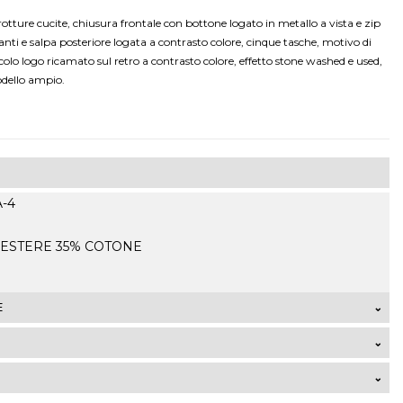
tture cucite, chiusura frontale con bottone logato in metallo a vista e zip
anti e salpa posteriore logata a contrasto colore, cinque tasche, motivo di
olo logo ricamato sul retro a contrasto colore, effetto stone washed e used,
odello ampio.
A-4
LIESTERE 35% COTONE
E
talia di ordini che superano 99,00 Euro sono GRATUITE. La
 7,50 Euro mentre la spedizione express costa 9,50 Euro. I
ori dal territorio italiano verranno calcolati
lla zona di residenza ed al volume dell’ordine al