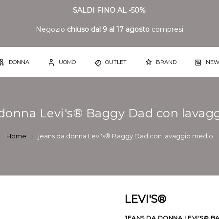
SALDI FINO AL -50%
Negozio
chiuso dal 9 al 17 agosto
compresi
DONNA
UOMO
OUTLET
BRAND
NEW
 donna Levi's® Baggy Dad con lavag
Home
jeans da donna Levi's® Baggy Dad con lavaggio medio
LEVI'S®
JEANS DA DONNA LEVI'S® B