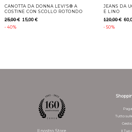
CANOTTA DA DONNA LEVI'S® A
JEANS DA U
COSTINE CON SCOLLO ROTONDO
E LINO
25,00 €
15,00 €
120,00 €
60,
- 40%
- 50%
Shoppin
Paga
Tutto sull
Gesti
Il nostro Store
Il Tuo