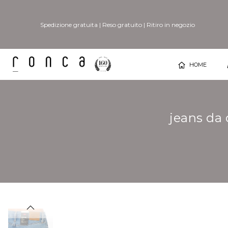
Spedizione gratuita
|
Reso gratuito
|
Ritiro in negozio
HOME
jeans da
Vai
Vai
alla
all'inizio
fine
della