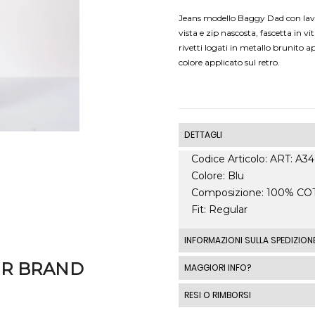
Jeans modello Baggy Dad con lava
vista e zip nascosta, fascetta in v
rivetti logati in metallo brunito 
colore applicato sul retro.
DETTAGLI
Codice Articolo: ART: A
Colore: Blu
Composizione: 100% C
Fit: Regular
INFORMAZIONI SULLA SPEDIZION
Le spedizioni standard I
ER BRAND
MAGGIORI INFO?
spedizione standard costa
RESI O RIMBORSI
costi di spedizione al di fu
automaticamente in base a