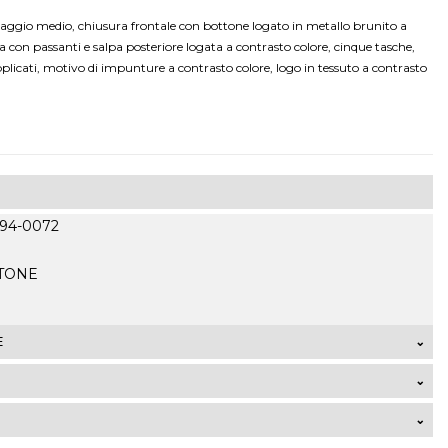
ggio medio, chiusura frontale con bottone logato in metallo brunito a
ita con passanti e salpa posteriore logata a contrasto colore, cinque tasche,
applicati, motivo di impunture a contrasto colore, logo in tessuto a contrasto
3494-0072
OTONE
E
talia di ordini che superano 99,00 Euro sono GRATUITE. La
 7,50 Euro mentre la spedizione express costa 9,50 Euro. I
ori dal territorio italiano verranno calcolati
lla zona di residenza ed al volume dell’ordine al