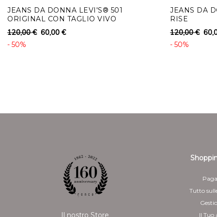
JEANS DA DONNA LEVI'S® 501
JEANS DA D
ORIGINAL CON TAGLIO VIVO
RISE
120,00 €
60,00 €
120,00 €
60,
- 50%
- 50%
Shoppin
Paga
Tutto sull
Gesti
Il nostro Store
Il Tuo