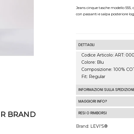
Jeans cinque tasche modello 555, c
con passanti e salpa posteriore lo
DETTAGLI
Codice Articolo: ART: 0
Colore: Blu
Composizione: 100% C
Fit: Regular
INFORMAZIONI SULLA SPEDIZION
Le spedizioni standard I
MAGGIORI INFO?
spedizione standard costa
ER BRAND
RESI O RIMBORSI
costi di spedizione al di fu
automaticamente in base a
DIRITTO DI RECESSO 1 - 
Brand
LEVI'S®
momento del checkout.
2014, n. 21 per tutti i pro