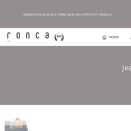
Spedizione gratuita
|
Reso gratuito
|
Ritiro in negozio
HOME
je
Vai
Vai
alla
all'inizio
fine
della