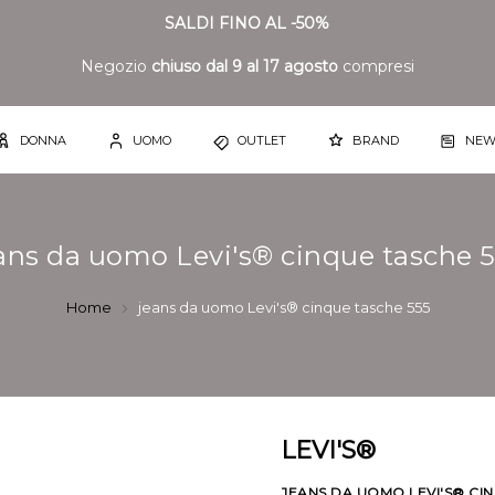
SALDI FINO AL -50%
Negozio
chiuso dal 9 al 17 agosto
compresi
DONNA
UOMO
OUTLET
BRAND
NEW
ans da uomo Levi's® cinque tasche 
Home
jeans da uomo Levi's® cinque tasche 555
LEVI'S®
JEANS DA UOMO LEVI'S® CI