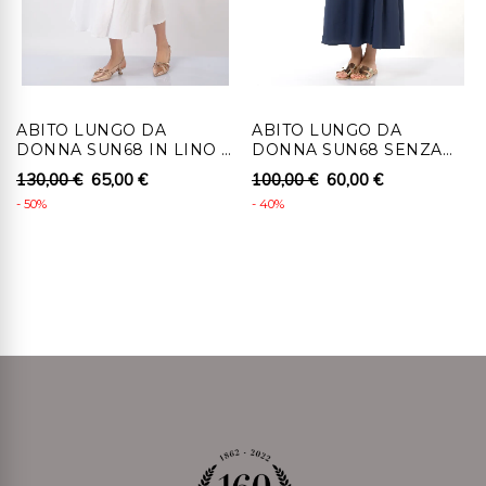
fisicamente il prodotto e fatto pervenire a Ronca 1862
srl , senza indebito ritardo, entro 14 giorni lavorativi
dall'autorizzazione al recesso.
4 - Al cliente che recede, per i prodotti coperti da
ABITO LUNGO DA
ABITO LUNGO DA
diritto di recesso, saranno rimborsati i pagamenti
DONNA SUN68 IN LINO E
DONNA SUN68 SENZA
effettuati, comprensivi dei costi di consegna (ad
VISCOSA A
MANICHE CON BALZA
130,00 €
65,00 €
100,00 €
60,00 €
PORTAFOGLIO
eccezione dei costi supplementari derivanti dalla
- 50%
- 40%
eventuale scelta di un tipo di consegna diverso dal tipo
meno costoso di consegna standard offerta), senza
indebito ritardo e in ogni caso non oltre 14 giorni da
quando Ronca 1862 srl riceve la decisione di recedere.
Detti rimborsi saranno effettuati utilizzando lo stesso
mezzo di pagamento usato per la transazione iniziale,
salvo che il cliente non richieda il rimborso su diverso
mezzo di pagamento. In tale caso saranno a carico del
cliente eventuali costi aggiuntivi derivanti dal diverso
mezzo di pagamento scelto. Il rimborso può essere
sospeso fino al ricevimento dei beni oppure fino