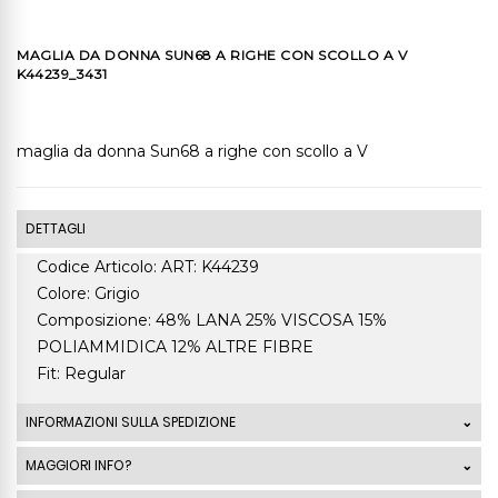
MAGLIA DA DONNA SUN68 A RIGHE CON SCOLLO A V
K44239_3431
maglia da donna Sun68 a righe con scollo a V
DETTAGLI
Codice Articolo: ART: K44239
Colore: Grigio
Composizione: 48% LANA 25% VISCOSA 15%
POLIAMMIDICA 12% ALTRE FIBRE
Fit: Regular
INFORMAZIONI SULLA SPEDIZIONE
Le spedizioni standard Italia di ordini che superano
MAGGIORI INFO?
99,00 Euro sono GRATUITE. La spedizione standard