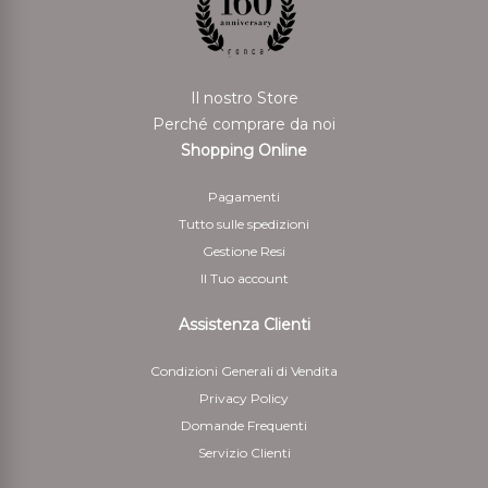
allíavvenuta dimostrazione da parte del cliente di aver
rispedito i beni.
Per il rimborso da effettuarsi tramite bonifico bancario
Il nostro Store
il Cliente deve indicare anche le coordinate bancarie
Perché comprare da noi
necessarie per restituire le somme corrisposte
Shopping Online
5 - Il cliente è responsabile solo della diminuzione del
Pagamenti
valore dei beni risultante da una manipolazione diversa
Tutto sulle spedizioni
da quella necessaria per stabilire la natura, le
Gestione Resi
caratteristiche e il funzionamento dei beni
Il Tuo account
Assistenza Clienti
Condizioni Generali di Vendita
Privacy Policy
Domande Frequenti
Servizio Clienti