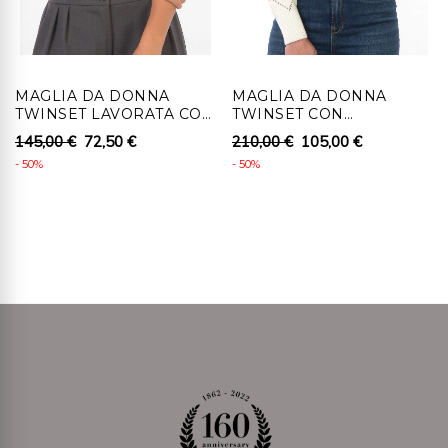
srl , senza indebito ritardo, entro 14 giorni lavorativi
dall'autorizzazione al recesso.
4 - Al cliente che recede, per i prodotti coperti da
MAGLIA DA DONNA
MAGLIA DA DONNA
diritto di recesso, saranno rimborsati i pagamenti
TWINSET LAVORATA CON
TWINSET CON
effettuati, comprensivi dei costi di consegna (ad
LOGO
LAVORAZIONE A ROMBI
145,00 €
72,50 €
210,00 €
105,00 €
E STAMPA FLOREALE
eccezione dei costi supplementari derivanti dalla
- 50%
- 50%
eventuale scelta di un tipo di consegna diverso dal tipo
meno costoso di consegna standard offerta), senza
indebito ritardo e in ogni caso non oltre 14 giorni da
quando Ronca 1862 srl riceve la decisione di recedere.
Detti rimborsi saranno effettuati utilizzando lo stesso
mezzo di pagamento usato per la transazione iniziale,
salvo che il cliente non richieda il rimborso su diverso
mezzo di pagamento. In tale caso saranno a carico del
cliente eventuali costi aggiuntivi derivanti dal diverso
mezzo di pagamento scelto. Il rimborso può essere
sospeso fino al ricevimento dei beni oppure fino
allíavvenuta dimostrazione da parte del cliente di aver