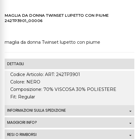
MAGLIA DA DONNA TWINSET LUPETTO CON PIUME
242TP3901_00006
maglia da donna Twinset lupetto con piume
DETTAGLI
Codice Articolo: ART: 242TP3901
Colore: NERO
Composizione: 70% VISCOSA 30% POLIESTERE
Fit: Regular
INFORMAZIONI SULLA SPEDIZIONE
Le spedizioni standard Italia di ordini che superano
MAGGIORI INFO?
99,00 Euro sono GRATUITE. La spedizione standard
RESI O RIMBORSI
costa 7,50 Euro mentre la spedizione express costa