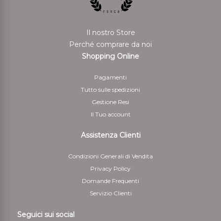
rispedito i beni.
Per il rimborso da effettuarsi tramite bonifico bancario
Il nostro Store
il Cliente deve indicare anche le coordinate bancarie
Perché comprare da noi
necessarie per restituire le somme corrisposte
Shopping Online
5 - Il cliente è responsabile solo della diminuzione del
Pagamenti
valore dei beni risultante da una manipolazione diversa
Tutto sulle spedizioni
da quella necessaria per stabilire la natura, le
Gestione Resi
caratteristiche e il funzionamento dei beni
Il Tuo account
Assistenza Clienti
Condizioni Generali di Vendita
Privacy Policy
Domande Frequenti
Servizio Clienti
Seguici sui social