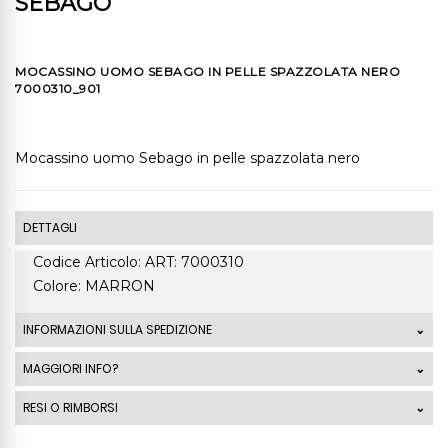
SEBAGO
MOCASSINO UOMO SEBAGO IN PELLE SPAZZOLATA NERO
7000310_901
Mocassino uomo Sebago in pelle spazzolata nero
DETTAGLI
Codice Articolo: ART: 7000310
Colore: MARRON
INFORMAZIONI SULLA SPEDIZIONE
Le spedizioni standard Italia di ordini che superano
MAGGIORI INFO?
99,00 Euro sono GRATUITE. La spedizione standard
RESI O RIMBORSI
costa 7,50 Euro mentre la spedizione express costa
9,50 Euro. I costi di spedizione al di fuori dal territorio
DIRITTO DI RECESSO 1 - Ai sensi dell'art. 59 DECRETO