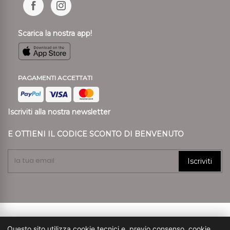
Scarica la nostra app!
PAGAMENTI ACCETTATI
Iscriviti alla nostra newsletter
E OTTIENI IL CODICE SCONTO DI BENVENUTO
Iscriviti
© 2024 Ronca Style P.I. 01807890239 REA VR 197557
Questo sito utilizza cookie tecnici e, previo consenso, cookie