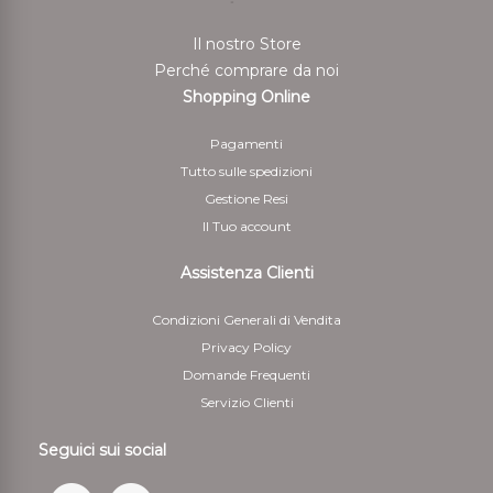
Per il rimborso da effettuarsi tramite bonifico bancario
Il nostro Store
il Cliente deve indicare anche le coordinate bancarie
Perché comprare da noi
necessarie per restituire le somme corrisposte
Shopping Online
5 - Il cliente è responsabile solo della diminuzione del
Pagamenti
valore dei beni risultante da una manipolazione diversa
Tutto sulle spedizioni
da quella necessaria per stabilire la natura, le
Gestione Resi
caratteristiche e il funzionamento dei beni
Il Tuo account
Assistenza Clienti
Condizioni Generali di Vendita
Privacy Policy
Domande Frequenti
Servizio Clienti
Seguici sui social