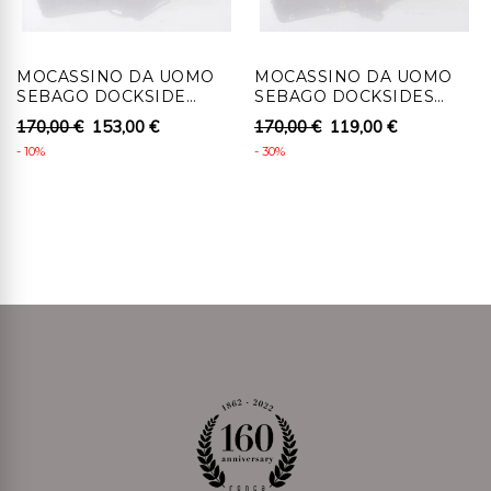
dall'autorizzazione al recesso.
4 - Al cliente che recede, per i prodotti coperti da
MOCASSINO DA UOMO
MOCASSINO DA UOMO
diritto di recesso, saranno rimborsati i pagamenti
SEBAGO DOCKSIDE
SEBAGO DOCKSIDES
effettuati, comprensivi dei costi di consegna (ad
PORTLAND IN VERA
PORTLAND NUBUCK
170,00 €
153,00 €
170,00 €
119,00 €
PELLE
EFFETTO CAMOSCIO
eccezione dei costi supplementari derivanti dalla
- 10%
- 30%
eventuale scelta di un tipo di consegna diverso dal tipo
meno costoso di consegna standard offerta), senza
indebito ritardo e in ogni caso non oltre 14 giorni da
quando Ronca 1862 srl riceve la decisione di recedere.
Detti rimborsi saranno effettuati utilizzando lo stesso
mezzo di pagamento usato per la transazione iniziale,
salvo che il cliente non richieda il rimborso su diverso
mezzo di pagamento. In tale caso saranno a carico del
cliente eventuali costi aggiuntivi derivanti dal diverso
mezzo di pagamento scelto. Il rimborso può essere
sospeso fino al ricevimento dei beni oppure fino
allíavvenuta dimostrazione da parte del cliente di aver
rispedito i beni.