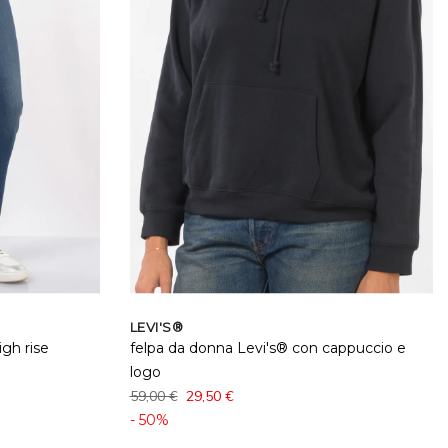
LEVI'S®
gh rise
felpa da donna Levi's® con cappuccio e
logo
59,00 €
29,50 €
- 50%