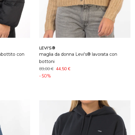
LEVI'S®
mbottito con
maglia da donna Levi's® lavorata con
bottoni
89,00 €
44,50 €
- 50%