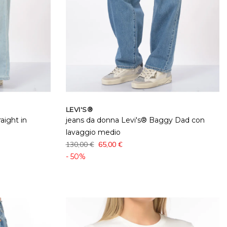
LEVI'S®
aight in
jeans da donna Levi's® Baggy Dad con
lavaggio medio
130,00 €
65,00 €
- 50%