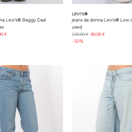
LEVI'S®
nna Levi's® Baggy Dad
jeans da donna Levi's® Low 
io
used
00 €
120,00 €
60,00 €
- 50%