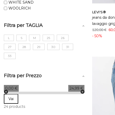
WHITE SAND
WOOLRICH
LEVI'S®
jeans da do
lavaggio grig
Filtra per TAGLIA
120,00 €
60,
- 50%
L
S
M
25
26
27
28
29
30
31
33
Filtra per Prezzo
0,00 €
24,99 €
Vai
24 products