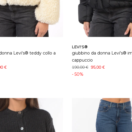
LEVI'S®
donna Levi's® teddy collo a
giubbino da donna Levi's® i
cappuccio
00 €
190,00 €
95,00 €
- 50%