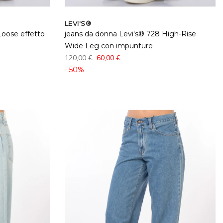
LEVI'S®
Loose effetto
jeans da donna Levi's® 728 High-Rise
Wide Leg con impunture
120,00 €
60,00 €
- 50%