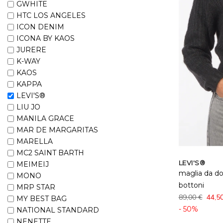
GWHITE
HTC LOS ANGELES
ICON DENIM
ICONA BY KAOS
JURERE
K-WAY
KAOS
KAPPA
LEVI'S®
LIU JO
MANILA GRACE
MAR DE MARGARITAS
MARELLA
MC2 SAINT BARTH
LEVI'S®
MEIMEIJ
maglia da do
MONO
bottoni
MRP STAR
89,00 €
44,5
MY BEST BAG
- 50%
NATIONAL STANDARD
NENETTE