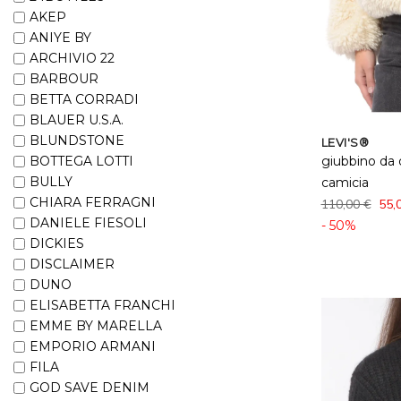
AKEP
ANIYE BY
ARCHIVIO 22
BARBOUR
BETTA CORRADI
BLAUER U.S.A.
BLUNDSTONE
LEVI'S®
BOTTEGA LOTTI
giubbino da 
BULLY
camicia
CHIARA FERRAGNI
110,00 €
55,
DANIELE FIESOLI
- 50%
DICKIES
DISCLAIMER
DUNO
ELISABETTA FRANCHI
EMME BY MARELLA
EMPORIO ARMANI
FILA
GOD SAVE DENIM