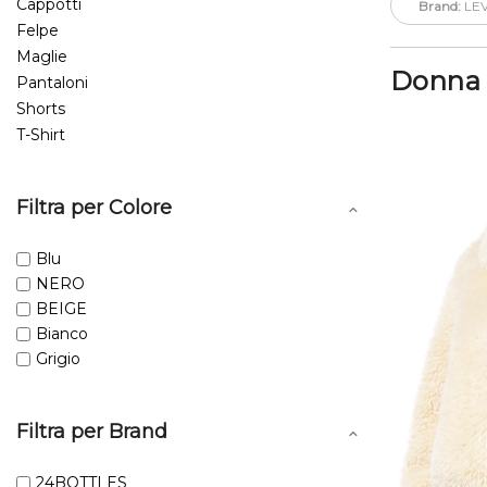
Cappotti
Brand:
LEV
Felpe
Maglie
Donna
Pantaloni
Shorts
T-Shirt
Filtra per Colore
Blu
NERO
BEIGE
Bianco
Grigio
Filtra per Brand
24BOTTLES