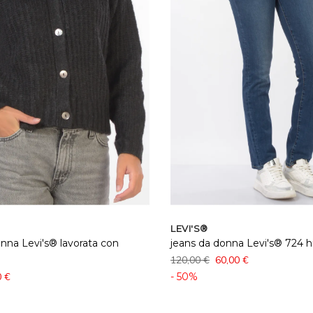
LEVI'S®
nna Levi's® lavorata con
jeans da donna Levi's® 724 hi
120,00 €
60,00 €
0 €
- 50%