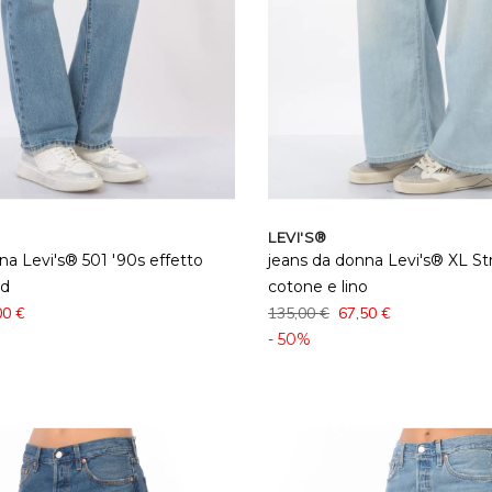
LEVI'S®
na Levi's® 501 '90s effetto
jeans da donna Levi's® XL Str
ed
cotone e lino
00 €
135,00 €
67,50 €
- 50%