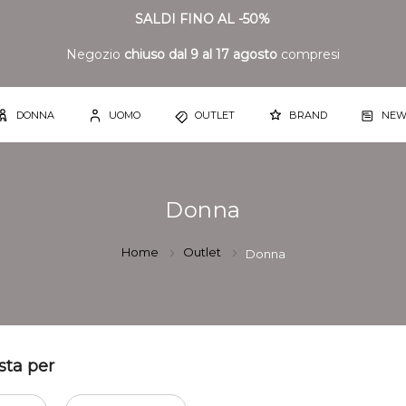
SALDI FINO AL -50%
Negozio
chiuso dal 9 al 17 agosto
compresi
DONNA
UOMO
OUTLET
BRAND
NEW
Donna
Home
Outlet
Donna
sta per