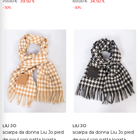
79,00 €
39,50 €
69,00 €
34,50 €
- 50%
- 50%
LIU JO
LIU JO
sciarpa da donna Liu Jo pied
sciarpa da donna Liu Jo pied
de poul con patta logata
de poul con patta logata