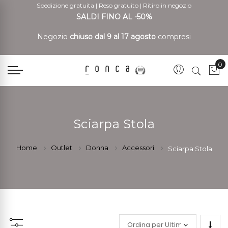
Spedizione gratuita
|
Reso gratuito
|
Ritiro in negozio
SALDI FINO AL -50%
Negozio
chiuso dal 9 al 17 agosto
compresi
0
Car
Sciarpa Stola
Home
Outlet
Donna
Accessori
Sciarpa Stola