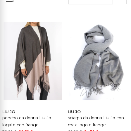
Impo
la
direz
cresc
LIU JO
LIU JO
poncho da donna Liu Jo
sciarpa da donna Liu Jo con
logato con frange
maxi logo e frange