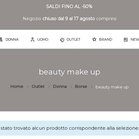
SALDI FINO AL -50%
Negozio
chiuso dal 9 al 17 agosto
compresi
DONNA
UOMO
OUTLET
BRAND
NEW
beauty make up
Home
Outlet
Donna
Borse
beauty make up
stato trovato alcun prodotto corrispondente alla selezione