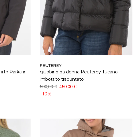
PEUTEREY
irth Parka in
giubbino da donna Peuterey Tucano
imbottito trapuntato
500,00 €
450,00 €
- 10%