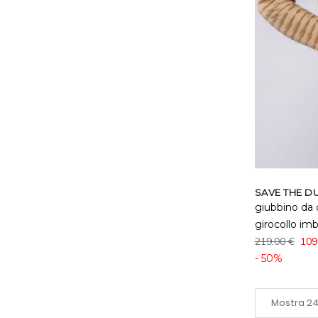
SAVE THE D
giubbino da
girocollo imb
219,00 €
109
- 50%