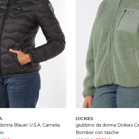
A.
DICKIES
donna Blauer U.S.A. Camelia
giubbino da donna Dickies Ce
io
Bomber con tasche