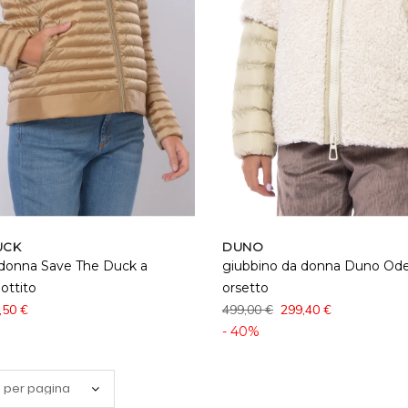
UCK
DUNO
 donna Save The Duck a
giubbino da donna Duno Ode
ottito
orsetto
,50 €
499,00 €
299,40 €
- 40%