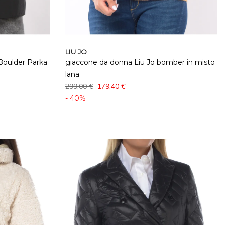
LIU JO
Boulder Parka
giaccone da donna Liu Jo bomber in misto
lana
299,00 €
179,40 €
- 40%