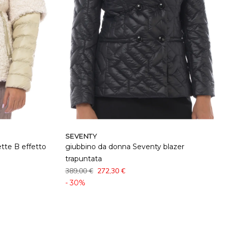
SEVENTY
tte B effetto
giubbino da donna Seventy blazer
trapuntata
389,00 €
272,30 €
- 30%