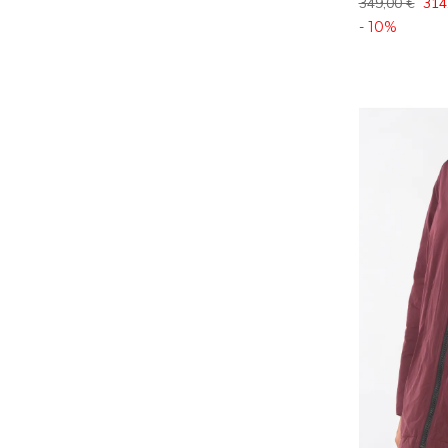
349,00 €
314
- 10%