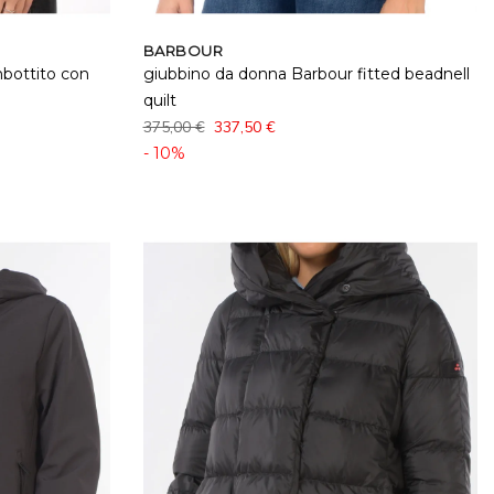
BARBOUR
mbottito con
giubbino da donna Barbour fitted beadnell
quilt
375,00 €
337,50 €
- 10%