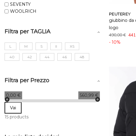
SEVENTY
WOOLRICH
PEUTEREY
giubbino da
logo
Filtra per TAGLIA
490,00 €
441
- 10%
L
M
S
II
XS
40
42
44
46
48
Filtra per Prezzo
0,00 €
560,99 €
Vai
15 products