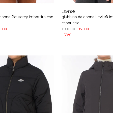
LEVI'S®
 donna Peuterey imbottito con
giubbino da donna Levi's® i
cappuccio
,00 €
190,00 €
95,00 €
- 50%