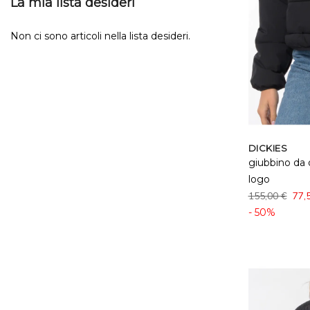
La mia lista desideri
Non ci sono articoli nella lista desideri.
DICKIES
giubbino da 
logo
155,00 €
77,
- 50%