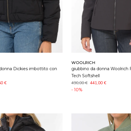
WOOLRICH
donna Dickies imbottito con
giubbino da donna Woolrich F
Tech Softshell
50 €
490,00 €
441,00 €
- 10%