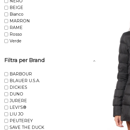
NERO
BEIGE
Bianco
MARRON
RAME
Rosso
Verde
Filtra per Brand
BARBOUR
BLAUER U.S.A.
DICKIES
DUNO
JURERE
LEVI'S®
LIU JO
PEUTEREY
SAVE THE DUCK