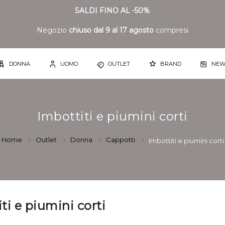
SALDI FINO AL -50%
Negozio
chiuso dal 9 al 17 agosto
compresi
DONNA
UOMO
OUTLET
BRAND
NEW
Imbottiti e piumini corti
Home
Outlet
Donna
Cappotti
Imbottiti e piumini corti
ti e piumini corti