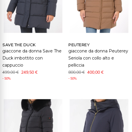
SAVE THE DUCK
PEUTEREY
giaccone da donna Save The
giaccone da donna Peuterey
Duck imbottito con
Seriola con collo alto e
cappuccio
pelliccia
499,00 €
249,50 €
800,00 €
400,00 €
- 50%
- 50%