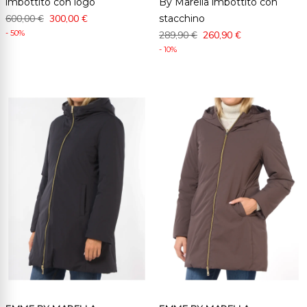
imbottito con logo
By Marella imbottito con
600,00 €
300,00 €
stacchino
- 50%
289,90 €
260,90 €
- 10%