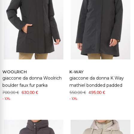
WOOLRICH
K-WAY
giaccone da donna Woolrich
giaccone da donna K Way
boulder faux fur parka
mathiel bondded padded
700,00 €
630,00 €
550,00 €
495,00 €
- 10%
- 10%