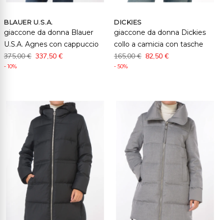
BLAUER U.S.A.
DICKIES
giaccone da donna Blauer
giaccone da donna Dickies
U.S.A. Agnes con cappuccio
collo a camicia con tasche
375,00 €
337,50 €
165,00 €
82,50 €
- 10%
- 50%