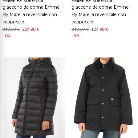
EMME BY MARELLA
EMME BY MARELLA
giaccone da donna Emme
giaccone da donna Emme
By Marella reversibile con
By Marella reversibile con
cappuccio
cappuccio
249,90 €
224,90 €
249,90 €
124,90 €
- 10%
- 50%