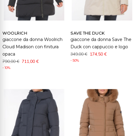
WOOLRICH
SAVE THE DUCK
giaccone da donna Woolrich
giaccone da donna Save The
Cloud Madison con finitura
Duck con cappuccio e logo
opaca
349,00 €
174,50 €
- 50%
790,00 €
711,00 €
- 10%