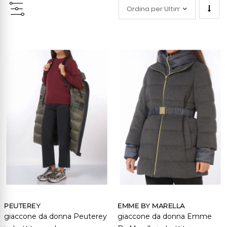
Impo
la
direz
cresc
PEUTEREY
EMME BY MARELLA
giaccone da donna Peuterey
giaccone da donna Emme