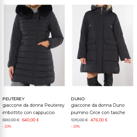
PEUTEREY
DUNO
giaccone da donna Peuterey
giaccone da donna Duno
imbottito con cappuccio
piumino Circe con tasche
800,00 €
640,00 €
595,00 €
476,00 €
- 20%
- 20%