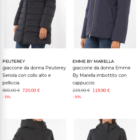
PEUTEREY
EMME BY MARELLA
giaccone da donna Peuterey
giaccone da donna Emme
Seriola con collo alto e
By Marella imbottito con
pelliccia
cappuccio
800,00 €
720,00 €
239,90 €
119,90 €
- 10%
- 50%