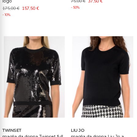
logo
75,00 €
37,50 €
- 50%
175,00 €
157,50 €
- 10%
TWINSET
LIU JO
maglia da donna Twinset full
maglia da donna Liu Jo a