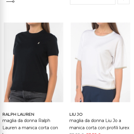
Impo
la
direz
cresc
RALPH LAUREN
LIU JO
maglia da donna Ralph
maglia da donna Liu Jo a
Lauren a manica corta con
manica corta con profili lurex