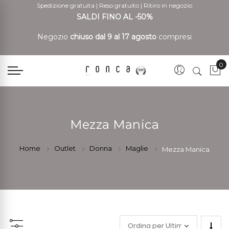
Spedizione gratuita
|
Reso gratuito
|
Ritiro in negozio
SALDI FINO AL -50%
Negozio
chiuso dal 9 al 17 agosto
compresi
0
Car
Mezza Manica
Home
Outlet
Donna
Maglie
Mezza Manica