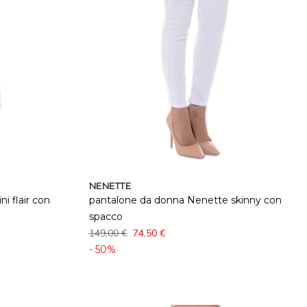
NENETTE
i flair con
pantalone da donna Nenette skinny con
spacco
149,00 €
74,50 €
- 50%