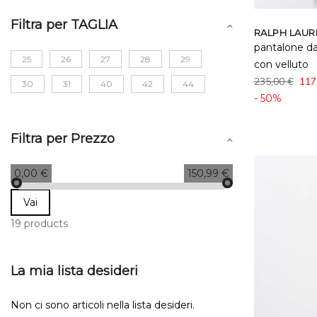
Filtra per TAGLIA
RALPH LAUR
pantalone d
25
26
27
28
29
con velluto
235,00 €
117
30
31
40
42
44
- 50%
Filtra per Prezzo
0,00 €
150,99 €
Vai
19 products
La mia lista desideri
Non ci sono articoli nella lista desideri.