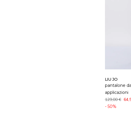
LIU JO
pantalone da
applicazioni
129,00 €
64,
- 50%