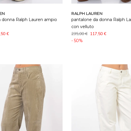
EN
RALPH LAUREN
a donna Ralph Lauren ampio
pantalone da donna Ralph L
con velluto
,50 €
235,00 €
117,50 €
- 50%