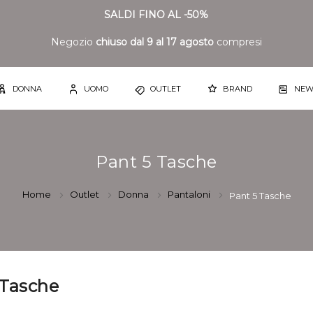
SALDI FINO AL -50%
Negozio
chiuso dal 9 al 17 agosto
compresi
DONNA
UOMO
OUTLET
BRAND
NEW
Pant 5 Tasche
Home
Outlet
Donna
Pantaloni
Pant 5 Tasche
 Tasche