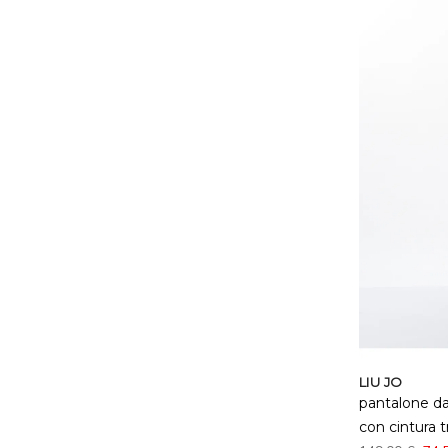
LIU JO
pantalone da
con cintura t