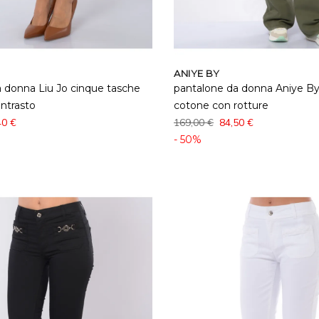
ANIYE BY
 donna Liu Jo cinque tasche
pantalone da donna Aniye By i
ontrasto
cotone con rotture
40 €
169,00 €
84,50 €
- 50%