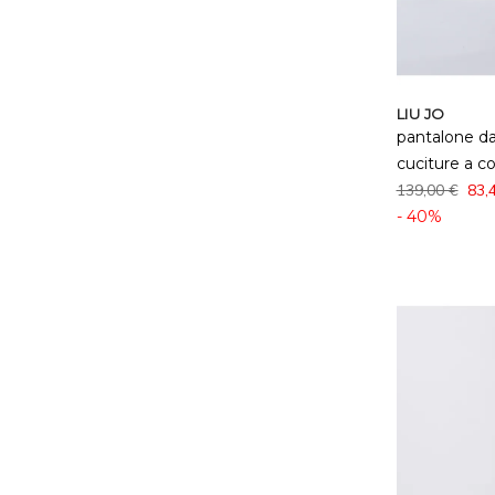
LIU JO
pantalone da
cuciture a c
139,00 €
83,
- 40%