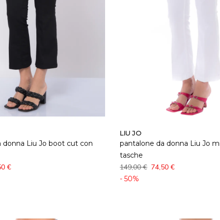
LIU JO
 donna Liu Jo boot cut con
pantalone da donna Liu Jo min
tasche
50 €
149,00 €
74,50 €
- 50%