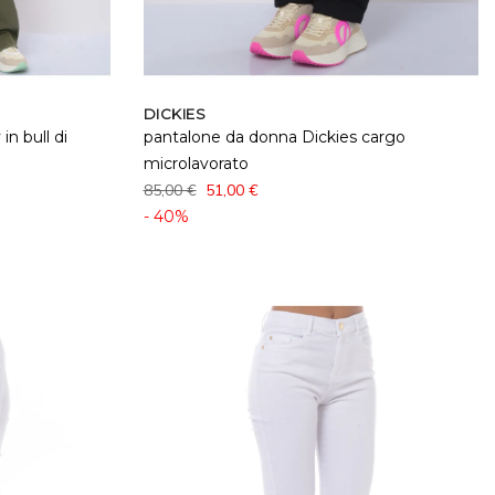
DICKIES
n bull di
pantalone da donna Dickies cargo
microlavorato
85,00 €
51,00 €
- 40%