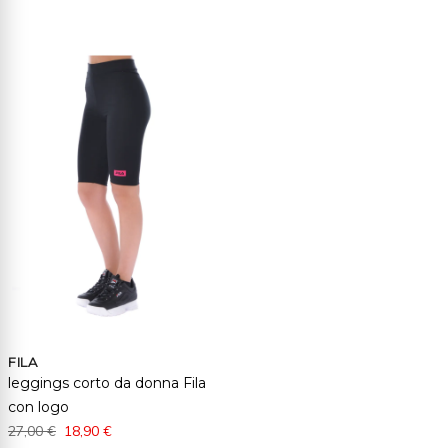
la
direz
cresc
FILA
leggings corto da donna Fila
con logo
27,00 €
18,90 €