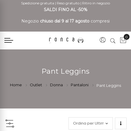
Spedizione gratuita
|
Reso gratuito
|
Ritiro in negozio
SALDI FINO AL -50%
Negozio
chiuso dal 9 al 17 agosto
compresi
0
Car
Pant Leggins
Home
Outlet
Donna
Pantaloni
Pant Leggins
Impo