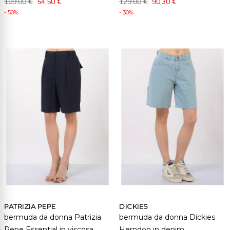
109,00 €
54,50 €
129,00 €
90,30 €
- 50%
- 30%
PATRIZIA PEPE
DICKIES
bermuda da donna Patrizia
bermuda da donna Dickies
Pepe Essential in viscosa
Herndon in denim