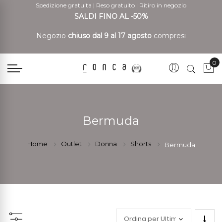
Spedizione gratuita
|
Reso gratuito
|
Ritiro in negozio
SALDI FINO AL -50%
Negozio
chiuso dal 9 al 17 agosto
compresi
0
Car
Bermuda
Home
Outlet
Donna
Shorts
Bermuda