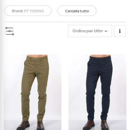
Brand:
PT TORINO
Cancella tutto
Impo
la
direz
cresc