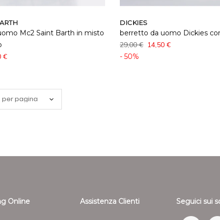
BARTH
DICKIES
uomo Mc2 Saint Barth in misto
berretto da uomo Dickies con
o
29,00 €
14,50 €
0 €
- 50%
g Online
Assistenza Clienti
Seguici sui s