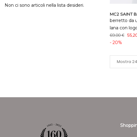
Non ci sono articoli nella lista desideri.
MC2 SAINT 
berretto da 
lana con log
69,00 €
55,2
- 20%
Shoppin