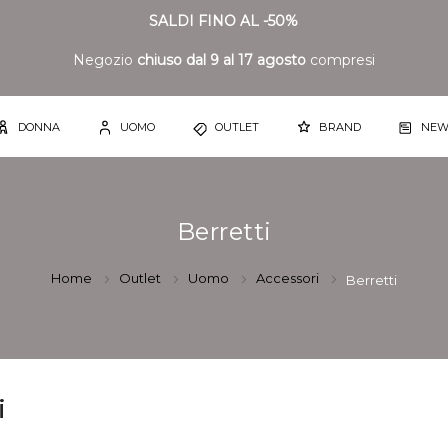
SALDI FINO AL -50%
Negozio
chiuso dal 9 al 17 agosto
compresi
DONNA
UOMO
OUTLET
BRAND
NEW
Berretti
Home
Outlet
Uomo
Accessori
Berretti
i