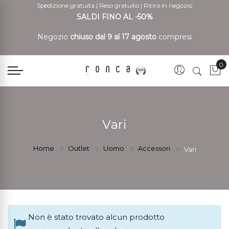
Spedizione gratuita
|
Reso gratuito
|
Ritiro in negozio
SALDI FINO AL -50%
Negozio
chiuso dal 9 al 17 agosto
compresi
0
Car
Vari
Home
Outlet
Uomo
Accessori
Vari
Non è stato trovato alcun prodotto