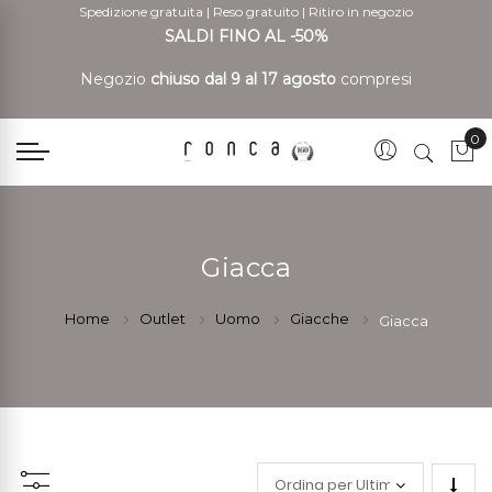
Spedizione gratuita
|
Reso gratuito
|
Ritiro in negozio
SALDI FINO AL -50%
Negozio
chiuso dal 9 al 17 agosto
compresi
0
Car
Giacca
Home
Outlet
Uomo
Giacche
Giacca