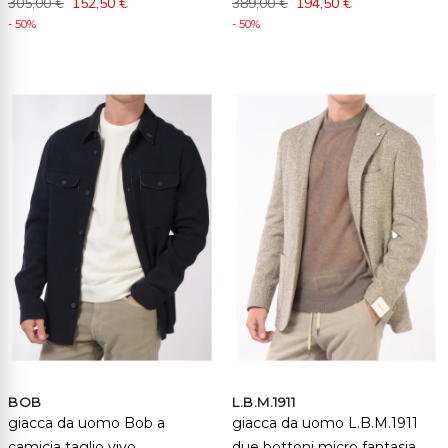
305,00 €
152,50 €
389,00 €
194,50 €
- 50%
- 50%
BOB
L.B.M.1911
giacca da uomo Bob a
giacca da uomo L.B.M.1911
camicia taglio vivo
due bottoni micro fantasia