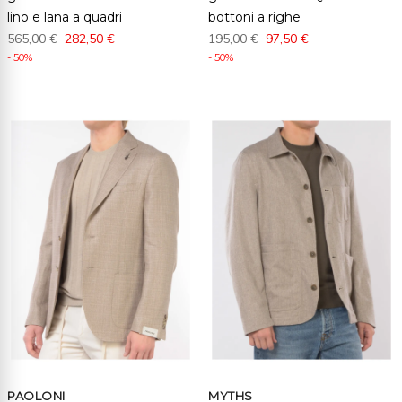
lino e lana a quadri
bottoni a righe
565,00 €
282,50 €
195,00 €
97,50 €
- 50%
- 50%
PAOLONI
MYTHS