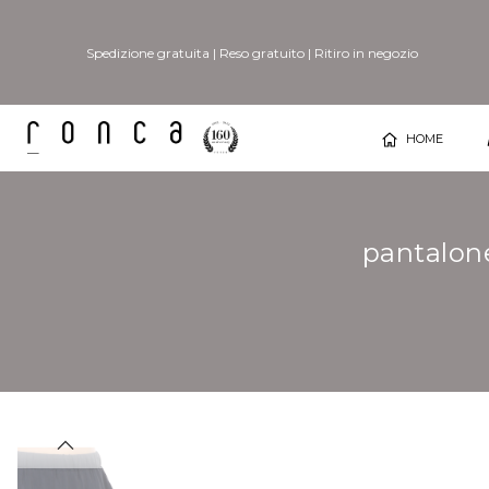
Spedizione gratuita
|
Reso gratuito
|
Ritiro in negozio
HOME
pantalon
Vai
Vai
alla
all'inizio
fine
della