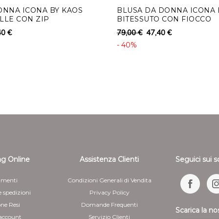
ONNA ICONA BY KAOS
BLUSA DA DONNA ICONA 
LLE CON ZIP
BITESSUTO CON FIOCCO
40 €
79,00 €
47,40 €
- 40%
g Online
Assistenza Clienti
Seguici sui s
menti
Condizioni Generali di Vendita
e spedizioni
Privacy Policy
one Resi
Domande Frequenti
Scarica la no
 account
Servizio Clienti