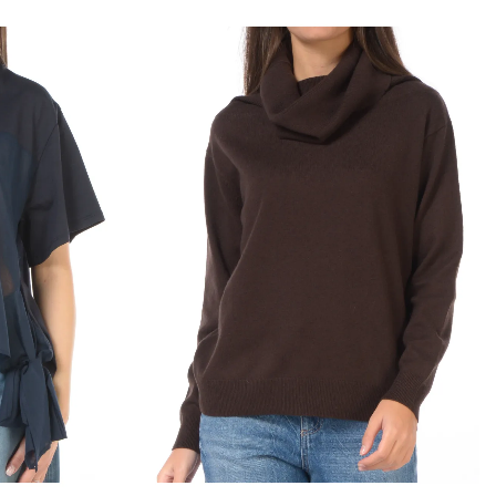
nsazione iniziale, salvo che il cliente non richieda il
 di pagamento. In tale caso saranno a carico del cliente
i derivanti dal diverso mezzo di pagamento scelto. Il
so fino al ricevimento dei beni oppure fino allíavvenuta
 cliente di aver rispedito i beni.
arsi tramite bonifico bancario il Cliente deve indicare anche
cessarie per restituire le somme corrisposte
ile solo della diminuzione del valore dei beni risultante da una
ella necessaria per stabilire la natura, le caratteristiche e il