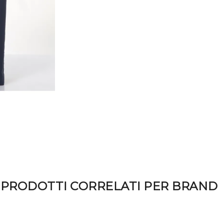
la merce per scopi non rife
l'acquisto indicando nel 
IVA), è possibile recedere
giorni dal ricevimento de
3. Per esercitare tale diri
esplicita, anche tramite ma
1862 srl invierà al clien
Proseguendo dichiaro di 
che contiene un numero d
dell'involucro in cui verr
1862 srl , senza indebito r
recesso.
4 - Al cliente che recede, 
rimborsati i pagamenti ef
dei costi supplementari d
PRODOTTI CORRELATI PER BRAND
diverso dal tipo meno cos
in ogni caso non oltre 14 
recedere. Detti rimborsi 