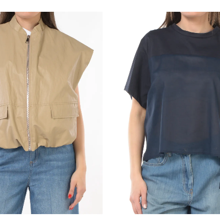
pagamento usato per la tra
rimborso su diverso mezzo
eventuali costi aggiuntiv
rimborso può essere sospe
dimostrazione da parte del
Per il rimborso da effettu
le coordinate bancarie ne
5 - Il cliente è responsab
manipolazione diversa da qu
funzionamento dei beni