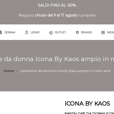
SALDI FINO AL -50%
Negozio
chiuso dal 9 al 17 agosto
compresi
DONNA
UOMO
OUTLET
BRAND
NEW
e da donna Icona By Kaos ampio in m
Home
pantalone da donna Icona By Kaos ampio in misto seta
ICONA BY KAOS
PANTALONE DA DONNA ICONA