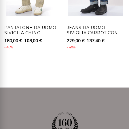
srl , senza indebito ritardo, entro 14 giorni lavorativi
dall'autorizzazione al recesso.
4 - Al cliente che recede, per i prodotti coperti da
PANTALONE DA UOMO
JEANS DA UOMO
diritto di recesso, saranno rimborsati i pagamenti
SIVIGLIA CHINO
SIVIGLIA CARROT CON
effettuati, comprensivi dei costi di consegna (ad
TAPERED FIT CON
ROTTURE
180,00 €
108,00 €
229,00 €
137,40 €
TASCHE
eccezione dei costi supplementari derivanti dalla
- 40%
- 40%
eventuale scelta di un tipo di consegna diverso dal tipo
meno costoso di consegna standard offerta), senza
indebito ritardo e in ogni caso non oltre 14 giorni da
quando Ronca 1862 srl riceve la decisione di recedere.
Detti rimborsi saranno effettuati utilizzando lo stesso
mezzo di pagamento usato per la transazione iniziale,
salvo che il cliente non richieda il rimborso su diverso
mezzo di pagamento. In tale caso saranno a carico del
cliente eventuali costi aggiuntivi derivanti dal diverso
mezzo di pagamento scelto. Il rimborso può essere
sospeso fino al ricevimento dei beni oppure fino
allíavvenuta dimostrazione da parte del cliente di aver