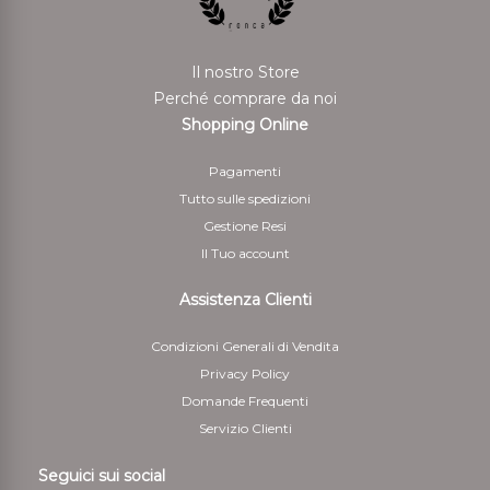
rispedito i beni.
Per il rimborso da effettuarsi tramite bonifico bancario
Il nostro Store
il Cliente deve indicare anche le coordinate bancarie
Perché comprare da noi
necessarie per restituire le somme corrisposte
Shopping Online
5 - Il cliente è responsabile solo della diminuzione del
Pagamenti
valore dei beni risultante da una manipolazione diversa
Tutto sulle spedizioni
da quella necessaria per stabilire la natura, le
Gestione Resi
caratteristiche e il funzionamento dei beni
Il Tuo account
Assistenza Clienti
Condizioni Generali di Vendita
Privacy Policy
Domande Frequenti
Servizio Clienti
Seguici sui social