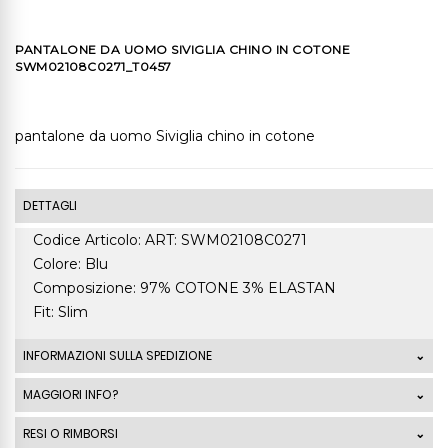
PANTALONE DA UOMO SIVIGLIA CHINO IN COTONE
SWM02108C0271_T0457
pantalone da uomo Siviglia chino in cotone
DETTAGLI
Codice Articolo: ART: SWM02108C0271
Colore: Blu
Composizione: 97% COTONE 3% ELASTAN
Fit: Slim
INFORMAZIONI SULLA SPEDIZIONE
Le spedizioni standard Italia di ordini che superano
MAGGIORI INFO?
99,00 Euro sono GRATUITE. La spedizione standard
RESI O RIMBORSI
costa 7,50 Euro mentre la spedizione express costa