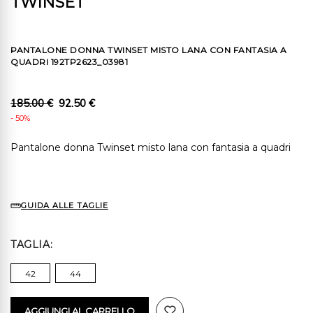
TWINSET
PANTALONE DONNA TWINSET MISTO LANA CON FANTASIA A
QUADRI 192TP2623_03981
185.00 €
92.50 €
- 50%
Pantalone donna Twinset misto lana con fantasia a quadri
GUIDA ALLE TAGLIE
TAGLIA
42
44
AGGIUNGI AL CARRELLO