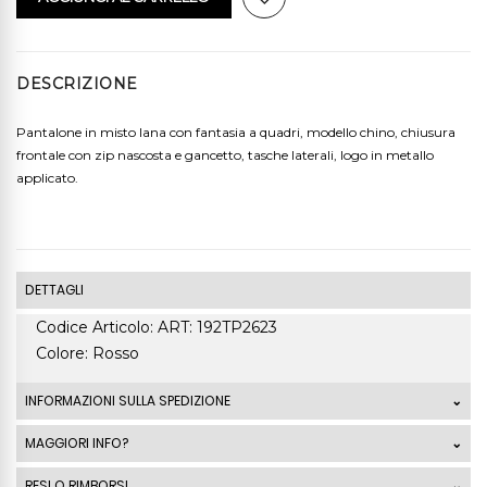
DESCRIZIONE
Pantalone in misto lana con fantasia a quadri, modello chino, chiusura
frontale con zip nascosta e gancetto, tasche laterali, logo in metallo
applicato.
DETTAGLI
Codice Articolo: ART: 192TP2623
Colore: Rosso
INFORMAZIONI SULLA SPEDIZIONE
Le spedizioni standard Italia di ordini che superano
MAGGIORI INFO?
99,00 Euro sono GRATUITE. La spedizione standard
RESI O RIMBORSI