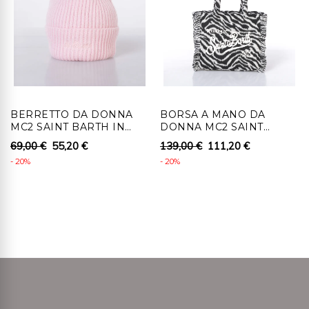
un numero di autorizzazione che dovrà essere
attaccato all'esterno dell'involucro in cui verrà collocato
fisicamente il prodotto e fatto pervenire a Ronca 1862
srl , senza indebito ritardo, entro 14 giorni lavorativi
dall'autorizzazione al recesso.
4 - Al cliente che recede, per i prodotti coperti da
BERRETTO DA DONNA
BORSA A MANO DA
diritto di recesso, saranno rimborsati i pagamenti
MC2 SAINT BARTH IN
DONNA MC2 SAINT
effettuati, comprensivi dei costi di consegna (ad
LANA CON LOGO
BARTH MINI IN FELTRO
69,00 €
55,20 €
139,00 €
111,20 €
ZEBRATO
eccezione dei costi supplementari derivanti dalla
- 20%
- 20%
eventuale scelta di un tipo di consegna diverso dal tipo
meno costoso di consegna standard offerta), senza
indebito ritardo e in ogni caso non oltre 14 giorni da
quando Ronca 1862 srl riceve la decisione di recedere.
Detti rimborsi saranno effettuati utilizzando lo stesso
mezzo di pagamento usato per la transazione iniziale,
salvo che il cliente non richieda il rimborso su diverso
mezzo di pagamento. In tale caso saranno a carico del
cliente eventuali costi aggiuntivi derivanti dal diverso