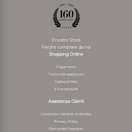
mezzo di pagamento scelto. Il rimborso può essere
sospeso fino al ricevimento dei beni oppure fino
allíavvenuta dimostrazione da parte del cliente di aver
rispedito i beni.
Per il rimborso da effettuarsi tramite bonifico bancario
Il nostro Store
il Cliente deve indicare anche le coordinate bancarie
Perché comprare da noi
necessarie per restituire le somme corrisposte
Shopping Online
5 - Il cliente è responsabile solo della diminuzione del
Pagamenti
valore dei beni risultante da una manipolazione diversa
Tutto sulle spedizioni
da quella necessaria per stabilire la natura, le
Gestione Resi
caratteristiche e il funzionamento dei beni
Il Tuo account
Assistenza Clienti
Condizioni Generali di Vendita
Privacy Policy
Domande Frequenti