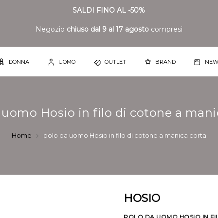
SALDI FINO AL -50%
Negozio
chiuso dal 9 al 17 agosto
compresi
DONNA
UOMO
OUTLET
BRAND
NEW
 uomo Hosio in filo di cotone a mani
Home
polo da uomo Hosio in filo di cotone a manica corta
HOSIO
POLO DA UOMO HOSIO IN FIL