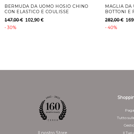
BERMUDA DA UOMO HOSIO CHINO
MAGLIA DA
CON ELASTICO E COULISSE
BOTTONI E 
147,00 €
102,90 €
282,00 €
169
- 30%
- 40%
Shoppin
Paga
Tutto sull
Gesti
Il nostro Store
Il Tuo