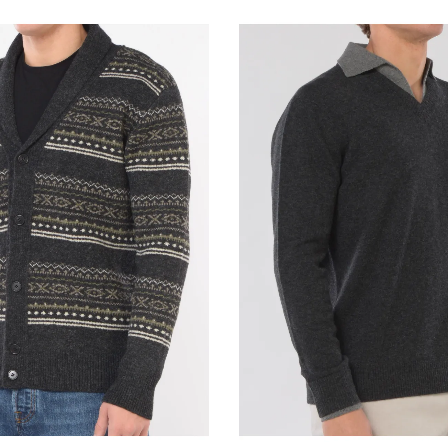
pagamento usato per la tra
rimborso su diverso mezzo
eventuali costi aggiuntiv
rimborso può essere sospe
dimostrazione da parte del
Per il rimborso da effettu
le coordinate bancarie ne
5 - Il cliente è responsab
manipolazione diversa da qu
funzionamento dei beni