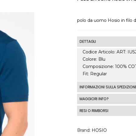
polo da uomo Hosio in filo 
DETTAGLI
Codice Articolo: ART: IU
Colore: Blu
Composizione: 100% C
Fit: Regular
INFORMAZIONI SULLA SPEDIZION
Le spedizioni standard I
MAGGIORI INFO?
spedizione standard costa
RESI O RIMBORSI
costi di spedizione al di fu
automaticamente in base a
DIRITTO DI RECESSO 1 - 
momento del checkout.
2014, n. 21 per tutti i pro
Brand
HOSIO
condizioni di vendita .
Ronca 1862 srl, se il Cli