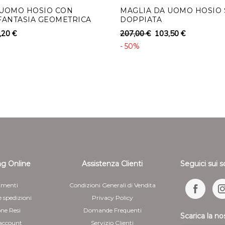
 UOMO HOSIO CON
MAGLIA DA UOMO HOSIO 
FANTASIA GEOMETRICA
DOPPIATA
,20 €
207,00 €
103,50 €
- 50%
g Online
Assistenza Clienti
Seguici sui s
menti
Condizioni Generali di Vendita
e spedizioni
Privacy Policy
one Resi
Domande Frequenti
Scarica la no
 account
Servizio Clienti