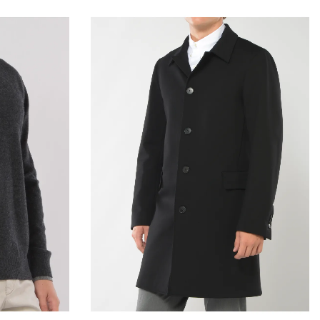
nsazione iniziale, salvo che il cliente non richieda il
 di pagamento. In tale caso saranno a carico del cliente
i derivanti dal diverso mezzo di pagamento scelto. Il
so fino al ricevimento dei beni oppure fino allíavvenuta
 cliente di aver rispedito i beni.
arsi tramite bonifico bancario il Cliente deve indicare anche
cessarie per restituire le somme corrisposte
ile solo della diminuzione del valore dei beni risultante da una
ella necessaria per stabilire la natura, le caratteristiche e il