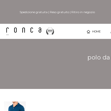
Spedizione gratuita
|
Reso gratuito
|
Ritiro in negozio
HOME
polo da
Vai
Vai
alla
all'inizio
fine
della