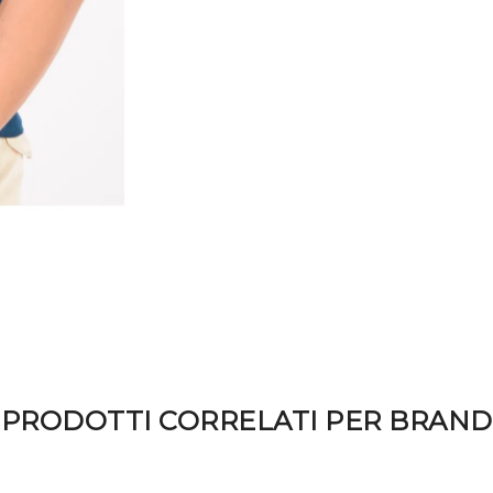
la merce per scopi non rife
l'acquisto indicando nel 
IVA), è possibile recedere
giorni dal ricevimento de
3. Per esercitare tale diri
esplicita, anche tramite ma
1862 srl invierà al clien
Proseguendo dichiaro di 
che contiene un numero d
dell'involucro in cui verr
1862 srl , senza indebito r
recesso.
4 - Al cliente che recede, 
rimborsati i pagamenti ef
dei costi supplementari d
PRODOTTI CORRELATI PER BRAND
diverso dal tipo meno cos
in ogni caso non oltre 14 
recedere. Detti rimborsi 