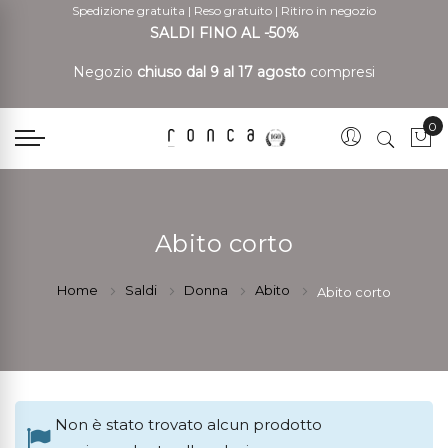
Spedizione gratuita
|
Reso gratuito
|
Ritiro in negozio
SALDI FINO AL -50%
Negozio
chiuso dal 9 al 17 agosto
compresi
0
Car
Abito corto
Home
Saldi
Donna
Abito
Abito corto
Non è stato trovato alcun prodotto